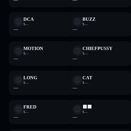
DCA
BUZZ
$—
$—
—
—
MOTION
CHIEFPUSSY
$—
$—
—
—
LONG
CAT
$—
$—
—
—
FRED
🟥🟩
$—
$—
—
—