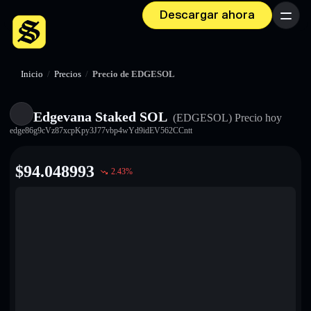
Descargar ahora
Menú
Inicio
/
Precios
/
Precio de EDGESOL
Edgevana Staked SOL
(EDGESOL)
Precio hoy
edge86g9cVz87xcpKpy3J77vbp4wYd9idEV562CCntt
$
94.048993
2.43
%