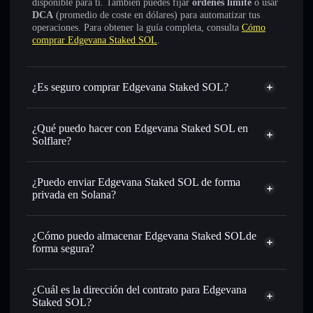
disponible para ti. También puedes fijar
órdenes límite
o usar
DCA
(promedio de coste en dólares) para automatizar tus
operaciones. Para obtener la guía completa, consulta
Cómo
comprar Edgevana Staked SOL
.
¿Es seguro comprar Edgevana Staked SOL?
Edgevana Staked SOL
token verificado
¿Qué puedo hacer con Edgevana Staked SOL en
Solflare?
Edgevana Staked SOL
cartera de Solflare
Intercambiar al instante
: operar con EDGESOL para
¿Puedo enviar Edgevana Staked SOL de forma
SOL, USDC o miles de otros tokens de Solana con
privada en Solana?
enrutamiento de órdenes inteligente para el mejor precio
cartera de Solflare
agregador de
disponible
privacidad
¿Cómo puedo almacenar Edgevana Staked SOLde
Establecer órdenes límite
: automatizar las operaciones en
Edgevana Staked SOL
forma segura?
tu precio objetivo para EDGESOL
Utilizar DCA
: promedio de coste en dólares en EDGESOL
Edgevana Staked SOL
a lo largo del tiempo
cartera sin custodia
Solflare
¿Cuál es la dirección del contrato para Edgevana
Enviar de forma privada
: transferir EDGESOL sin
Staked SOL?
vincular públicamente las carteras usando el agregador de