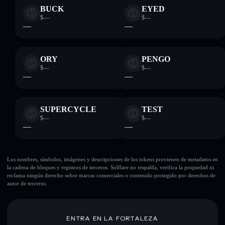
BUCK
EYED
$—
$—
—
—
ORY
PENGO
$—
$—
—
—
SUPERCYCLE
TEST
$—
$—
—
—
Los nombres, símbolos, imágenes y descripciones de los tokens provienen de metadatos en
la cadena de bloques y registros de terceros. Solflare no respalda, verifica la propiedad ni
reclama ningún derecho sobre marcas comerciales o contenido protegido por derechos de
autor de terceros.
ENTRA EN LA FORTALEZA