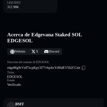
LIQUIDEZ
312.98K
Acerca de Edgevana Staked SOL
EDGESOL
Website
X
Discord
Dirección del contrato de EDGESOL
edge86g9cVz87xcpKpy3J77vbp4wYd9idEV562CCntt
Ticker
EDGESOL
Estado
Verificado
BMT