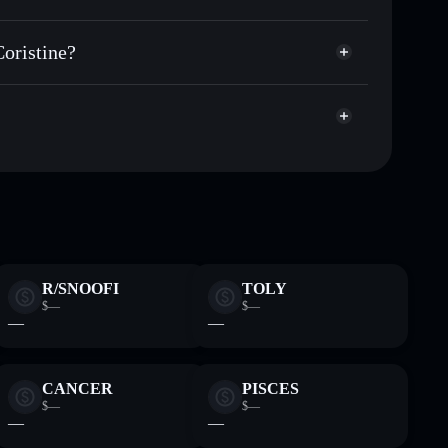
cartera sin custodia
Solflare
ar públicamente las carteras usando el agregador de
Coristine?
agregador de privacidad
cio, volumen, capitalización de mercado y liquidez de
stine
ump
tera sin custodia donde tú controla tus claves privadas
BIGBALLS
cartera
R/SNOOFI
TOLY
$—
$—
—
—
CANCER
PISCES
$—
$—
—
—