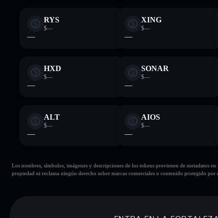
RYS
XING
$—
$—
—
—
HXD
SONAR
$—
$—
—
—
ALT
AIOS
$—
$—
—
—
Los nombres, símbolos, imágenes y descripciones de los tokens provienen de metadatos en la 
propiedad ni reclama ningún derecho sobre marcas comerciales o contenido protegido por d