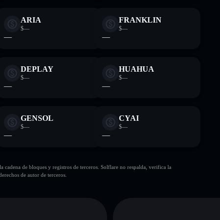
ARIA
FRANKLIN
$—
$—
—
—
DEPLAY
HUAHUA
$—
$—
—
—
GENSOL
CYAI
$—
$—
—
—
cadena de bloques y registros de terceros. Solflare no respalda, verifica la
erechos de autor de terceros.