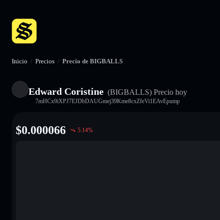
Inicio
/
Precios
/
Precio de BIGBALLS
Edward Coristine
(BIGBALLS)
Precio hoy
7mHCx9iXPJ7EJDbDAUGmej39Kme8cxZfeVi1EAvEpump
$
0.000066
5.14
%