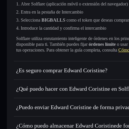
Abre Solflare (aplicación móvil o extensión del navegador)
Entra en la pestaña de Intercambio
Selecciona
BIGBALLS
como el token que deseas comprar
Introduce la cantidad y confirma el intercambio
Solflare utiliza enrutamiento inteligente de órdenes en los pr
disponible para ti. También puedes fijar
órdenes límite
o usar
tus operaciones. Para obtener la guía completa, consulta
Cómo 
¿Es seguro comprar Edward Coristine?
Edward Coristine
token verificado
¿Qué puedo hacer con Edward Coristine en Solf
Edward Coristine
cartera de Solflare
¿Puedo enviar Edward Coristine de forma priva
Intercambiar al instante
: operar con BIGBALLS para SOL
enrutamiento de órdenes inteligente para el mejor precio di
cartera de Solflare
agregador de privacida
Establecer órdenes límite
: automatizar las operaciones e
Edward Coristine
¿Cómo puedo almacenar Edward Coristinede fo
Utilizar DCA
: promedio de coste en dólares en BIGBALLS