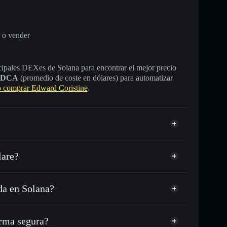
 o vender
incipales DEXes de Solana para encontrar el mejor precio
DCA
(promedio de coste en dólares) para automatizar
comprar Edward Coristine
.
lare?
da en Solana?
, USDC o miles de otros tokens de Solana con
sponible
d
n tu precio objetivo para BIGBALLS
rma segura?
 a lo largo del tiempo