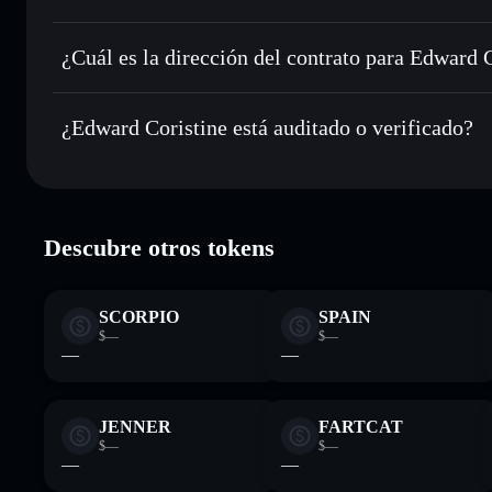
Edward Coristine
Enviar de forma privada
: transferir BIGBALLS sin vincul
privacidad integrado de Solflare
¿Cuál es la dirección del contrato para Edward 
Hacer un seguimiento en tiempo real
: monitorizar el pre
Edward Cori
BIGBALLS
7mHCx9iXPJ7EJDbDAUGmej39Kme8cxZfeVi1EAvEp
¿Edward Coristine está auditado o verificado?
Holdear de forma segura
: almacenar BIGBALLS en una car
Solflare
Edward Coristine
verificado
Descubre otros tokens
SCORPIO
SPAIN
$—
$—
—
—
JENNER
FARTCAT
$—
$—
—
—