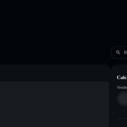
B
Calc
Vende