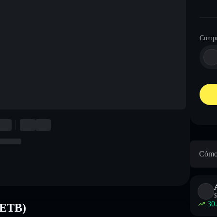
Compr
Cómo 
$
30
(ETB)