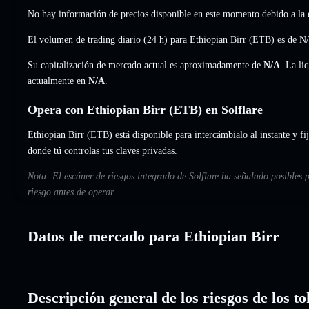
No hay información de precios disponible en este momento debido a la e
El volumen de trading diario (24 h) para Ethiopian Birr (ETB) es de
N
Su capitalización de mercado actual es aproximadamente de
N/A
. La li
actualmente en
N/A
.
Opera con Ethiopian Birr (ETB) en Solflare
Ethiopian Birr (ETB) está disponible para intercámbialo al instante y fi
donde tú controlas tus claves privadas.
Nota: El escáner de riesgos integrado de Solflare ha señalado posibles 
riesgo antes de operar.
Datos de mercado para Ethiopian Birr
Descripción general de los riesgos de los t