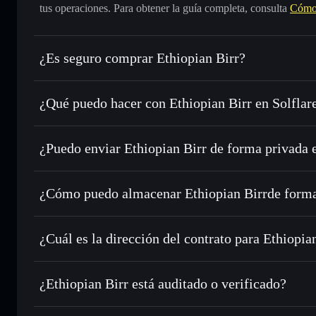
tus operaciones. Para obtener la guía completa, consulta
Cómo 
¿Es seguro comprar Ethiopian Birr?
Ethiopian Birr
no está verificado
¿Qué puedo hacer con Ethiopian Birr en Solflar
Ethiopian Birr
cartera de Solflare
¿Puedo enviar Ethiopian Birr de forma privada 
Intercambiar al instante
: operar con ETB para SOL, USDC
de órdenes inteligente para el mejor precio disponible
agregador de privacidad
Establecer órdenes límite
: automatizar las operaciones en
¿Cómo puedo almacenar Ethiopian Birrde forma
Utilizar DCA
: promedio de coste en dólares en ETB a lo l
Ethiopian Birr
Enviar de forma privada
: transferir ETB sin vincular púb
Solflare
integrado de Solflare
¿Cuál es la dirección del contrato para Ethiopia
Hacer un seguimiento en tiempo real
: monitorizar el pre
Ethiopian Bi
ETB
5WVPvFUJ7Y7FHLrJwSthpD11Ah5RcQkxbkDyWe28
¿Ethiopian Birr está auditado o verificado?
Holdear de forma segura
: almacenar ETB en una cartera s
Ethiopian Birr
no está verificado actualmente