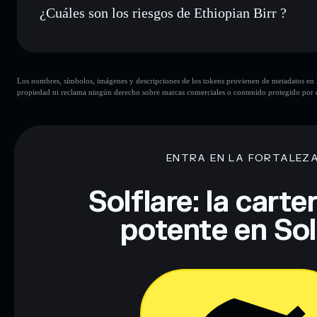
¿Cuáles son los riesgos de Ethiopian Birr ?
Principales riesgos para Ethiopian Birr:
Los nombres, símbolos, imágenes y descripciones de los tokens provienen de metadatos en la 
propiedad ni reclama ningún derecho sobre marcas comerciales o contenido protegido por d
Descargo de responsabilidad: Esta información tiene únicamen
financiero. Investiga siempre por tu cuenta. Datos proporcio
ENTRA EN LA FORTALEZ
Solflare: la cart
potente en So