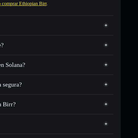
comprar Ethiopian Birr
.
e?
en Solana?
 o miles de otros tokens de Solana con enrutamiento
 tu precio objetivo para ETB
 segura?
argo del tiempo
cartera sin custodia
Solflare
licamente las carteras usando el agregador de privacidad
Ethiopian Birr
n Birr?
agregador de privacidad
cio, volumen, capitalización de mercado y liquidez de
rr
pump
in custodia donde tú controla tus claves privadas
ETB
cartera Solflare