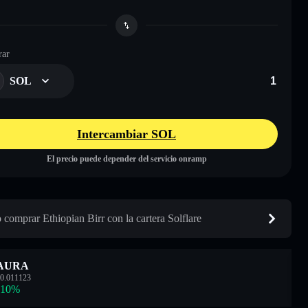
ar
SOL
Intercambiar SOL
El precio puede depender del servicio onramp
comprar Ethiopian Birr con la cartera Solflare
AURA
0.011123
.10
%