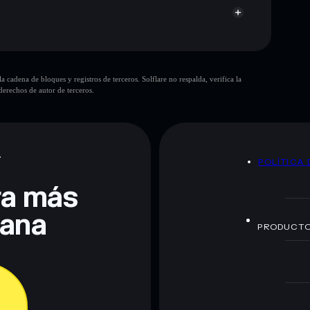
cadena de bloques y registros de terceros. Solflare no respalda, verifica la
erechos de autor de terceros.
te fines educativos y no constituye asesoramiento
nados por rugcheck.xyz.
A
POLÍTICA 
era más
lana
PRODUCT