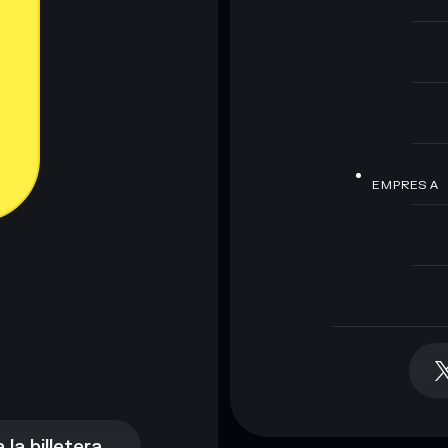
EMPRESA
la billetera
la billetera