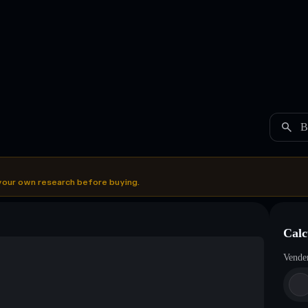
B
your own research before buying.
Calc
Vende