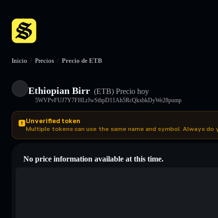
Inicio
/
Precios
/
Precio de ETB
Ethiopian Birr
(ETB)
Precio hoy
5WVPvFUJ7Y7FHLrJwSthpD11Ah5RcQkxbkDyWe28pump
Unverified token
Multiple tokens can use the same name and symbol. Always do 
No price information available at this time.