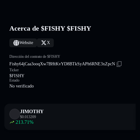
Acerca de $FISHY $FISHY
Website
X
Dirección del contrato de $FISHY
Fishy64jCaa3ooqXw7BHtKvYD8BTkSyAPh6RNE3xZpcN
Ticker
$FISHY
Estado
No verificado
JIMOTHY
$
0.013209
213.71
%