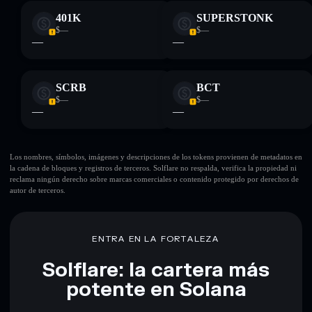
401K
SUPERSTONK
$—
$—
—
—
SCRB
BCT
$—
$—
—
—
Los nombres, símbolos, imágenes y descripciones de los tokens provienen de metadatos en
la cadena de bloques y registros de terceros. Solflare no respalda, verifica la propiedad ni
reclama ningún derecho sobre marcas comerciales o contenido protegido por derechos de
autor de terceros.
ENTRA EN LA FORTALEZA
Solflare: la cartera más
potente en Solana