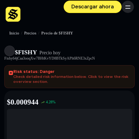
Descargar ahora
Menú
Inicio
/
Precios
/
Precio de $FISHY
$FISHY
Precio hoy
Fishy64jCaa3ooqXw7BHtKvYD8BTkSyAPh6RNE3xZpcN
Risk status: Danger
Check detailed risk information below. Click to view the risk
overview section.
$
0.000944
4.28
%