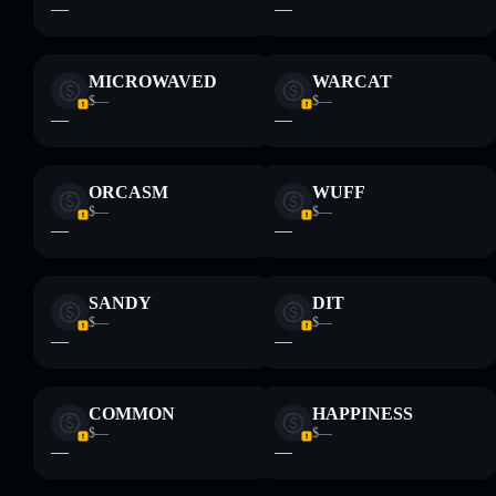
—
—
MICROWAVED
WARCAT
$—
$—
—
—
ORCASM
WUFF
$—
$—
—
—
SANDY
DIT
$—
$—
—
—
COMMON
HAPPINESS
$—
$—
—
—