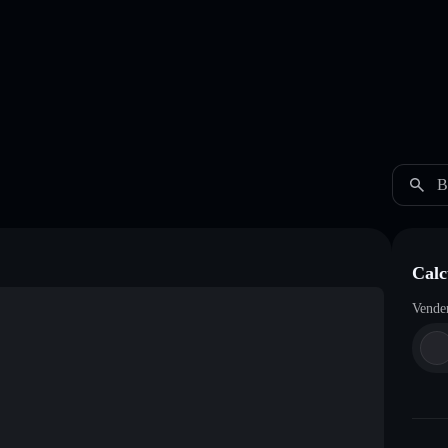
B
Calc
Vende