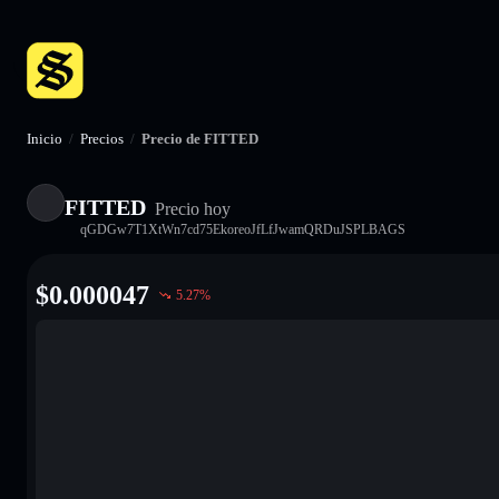
Inicio
/
Precios
/
Precio de FITTED
FITTED
Precio hoy
qGDGw7T1XtWn7cd75EkoreoJfLfJwamQRDuJSPLBAGS
$
0.000047
5.27
%