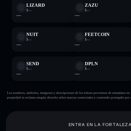
LIZARD
ZAZU
$—
$—
—
—
NUIT
FEETCOIN
$—
$—
—
—
SEND
DPLN
$—
$—
—
—
Los nombres, símbolos, imágenes y descripciones de los tokens provienen de metadatos en la 
propiedad ni reclama ningún derecho sobre marcas comerciales o contenido protegido por d
ENTRA EN LA FORTALEZ