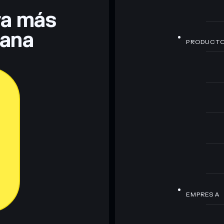
era más
lana
PRODUCT
EMPRESA