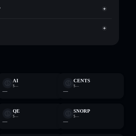
 públicamente las carteras usando el agregador de
?
agregador de privacidad
cio, volumen, capitalización de mercado y liquidez de
AGS
a sin custodia donde tú controla tus claves privadas
FITTED
cartera
AI
CENTS
$—
$—
—
—
QE
SNORP
$—
$—
—
—