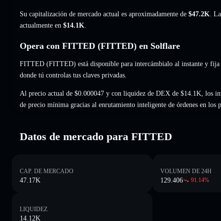
Su capitalización de mercado actual es aproximadamente de
$47.2K
. La
actualmente en
$14.1K
.
Opera con FITTED (FITTED) en Solflare
FITTED (FITTED) está disponible para intercámbialo al instante y fija 
donde tú controlas tus claves privadas.
Al precio actual de $0.000047 y con liquidez de DEX de $14.1K, los in
de precio mínima gracias al enrutamiento inteligente de órdenes en los
Datos de mercado para FITTED
CAP. DE MERCADO
VOLUMEN DE 24H
47.17K
129.406
91.14
%
LIQUIDEZ
14.12K