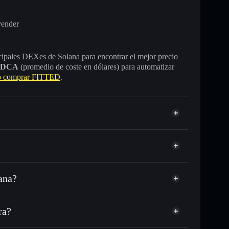
vender
incipales DEXes de Solana para encontrar el mejor precio
DCA
(promedio de coste en dólares) para automatizar
 comprar FITTED
.
ana?
SDC o miles de otros tokens de Solana con
sponible
d
 tu precio objetivo para FITTED
ra?
lo largo del tiempo
era sin custodia
Solflare