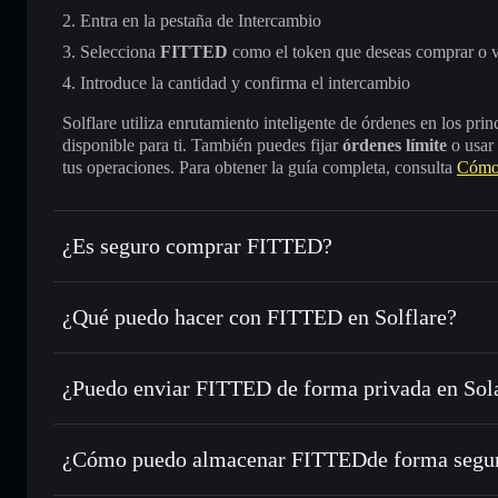
Entra en la pestaña de Intercambio
Selecciona
FITTED
como el token que deseas comprar o 
Introduce la cantidad y confirma el intercambio
Solflare utiliza enrutamiento inteligente de órdenes en los pr
disponible para ti. También puedes fijar
órdenes límite
o usar
tus operaciones. Para obtener la guía completa, consulta
Cómo
¿Es seguro comprar FITTED?
FITTED
token verificado
¿Qué puedo hacer con FITTED en Solflare?
FITTED
cartera de Solflare
¿Puedo enviar FITTED de forma privada en Sol
Intercambiar al instante
: operar con FITTED para SOL, U
enrutamiento de órdenes inteligente para el mejor precio di
cartera de Solflare
agregador de privacida
Establecer órdenes límite
: automatizar las operaciones en
FITTED
¿Cómo puedo almacenar FITTEDde forma segu
Utilizar DCA
: promedio de coste en dólares en FITTED a 
FITTED
cart