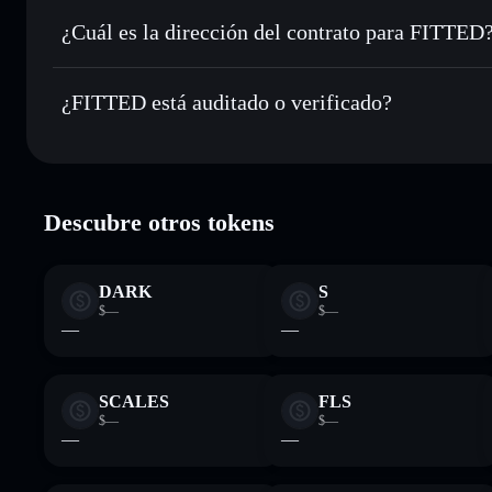
Enviar de forma privada
: transferir FITTED sin vincular
privacidad integrado de Solflare
¿Cuál es la dirección del contrato para FITTED
Hacer un seguimiento en tiempo real
: monitorizar el pre
FITTED
FITTED
qGDGw7T1XtWn7cd75EkoreoJfLfJwamQRDuJSPLB
¿FITTED está auditado o verificado?
Holdear de forma segura
: almacenar FITTED en una carter
Solflare
FITTED
verificado
Descubre otros tokens
DARK
S
$—
$—
—
—
SCALES
FLS
$—
$—
—
—