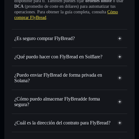
disponible para ti. También puedes fijar
órdenes límite
o usar
DCA
(promedio de coste en dólares) para automatizar tus
operaciones. Para obtener la guía completa, consulta
Cómo
comprar FlyBread
.
¿Es seguro comprar FlyBread?
FlyBread
no está verificado
¿Qué puedo hacer con FlyBread en Solflare?
FlyBread
cartera de Solflare
Intercambiar al instante
: operar con FLYBREAD para
¿Puedo enviar FlyBread de forma privada en
SOL, USDC o miles de otros tokens de Solana con
Solana?
enrutamiento de órdenes inteligente para el mejor precio
agregador de privacidad
disponible
¿Cómo puedo almacenar FlyBreadde forma
Establecer órdenes límite
: automatizar las operaciones en
segura?
tu precio objetivo para FLYBREAD
Utilizar DCA
: promedio de coste en dólares en
FlyBread
FLYBREAD a lo largo del tiempo
cartera sin custodia
Solflare
¿Cuál es la dirección del contrato para FlyBread?
Enviar de forma privada
: transferir FLYBREAD sin
vincular públicamente las carteras usando el agregador de
FlyBread
Solflare
privacidad integrado de Solflare
DtatNgcDFjsoK5K23ghVfPXsufQLms72iMKbBwocpump