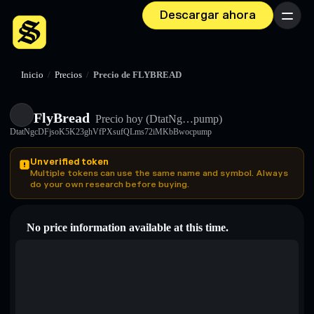
Descargar ahora
Menú
Inicio
/
Precios
/
Precio de FLYBREAD
FlyBread
Precio hoy
(DtatNg…pump)
DtatNgcDFjsoK5K23ghVfPXsufQLms72iMKbBwocpump
Unverified token
Multiple tokens can use the same name and symbol. Always
do your own research before buying.
No price information available at this time.