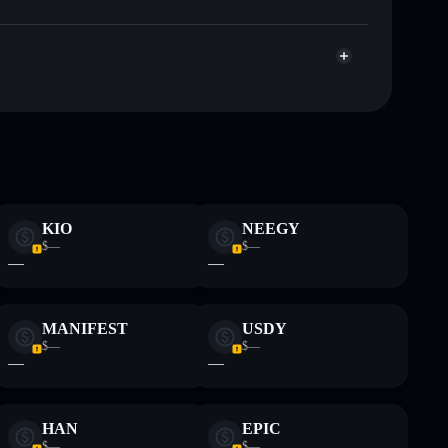
FMC
cartera Solflare
gran parte de
10 principales
pocos
sola cartera
80 % de concentración
fmc coin
‮OIK
‮YGEEN
$—
$—
—
—
te fines educativos y no constituye asesoramiento
nados por rugcheck.xyz.
MANIFEST
USDY
$—
$—
—
—
HAN
EPIC
$—
$—