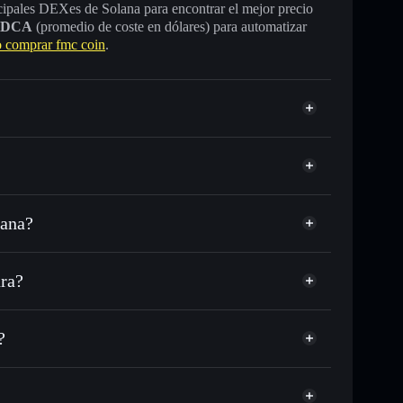
incipales DEXes de Solana para encontrar el mejor precio
DCA
(promedio de coste en dólares) para automatizar
comprar fmc coin
.
lana?
 o miles de otros tokens de Solana con enrutamiento
 tu precio objetivo para FMC
ra?
argo del tiempo
ra sin custodia
Solflare
blicamente las carteras usando el agregador de privacidad
fmc coin
?
agregador de privacidad
cio, volumen, capitalización de mercado y liquidez de
YhNB
in custodia donde tú controla tus claves privadas