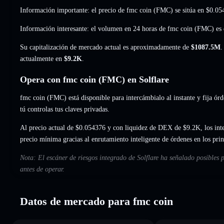
Información importante: el precio de fmc coin (FMC) se sitúa en
$0.05
Información interesante: el volumen en 24 horas de fmc coin (FMC) es
Su capitalización de mercado actual es aproximadamente de
$1087.5M
.
actualmente en
$9.2K
.
Opera con fmc coin (FMC) en Solflare
fmc coin (FMC) está disponible para intercámbialo al instante y fija órd
tú controlas tus claves privadas.
Al precio actual de $0.054376 y con liquidez de DEX de $9.2K, los int
precio mínima gracias al enrutamiento inteligente de órdenes en los pr
Nota: El escáner de riesgos integrado de Solflare ha señalado posibles 
antes de operar.
Datos de mercado para fmc coin