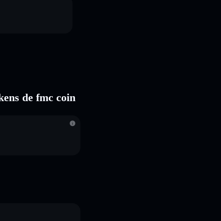
okens de fmc coin
S