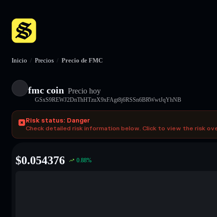
Inicio
/
Precios
/
Precio de FMC
fmc coin
Precio hoy
GSxS9REWJ2DnThHTzuX9xFAgt8j6RSSn6BRWwtJqYhNB
Risk status: Danger
Check detailed risk information below. Click to view the risk ov
$
0.054376
0.88
%