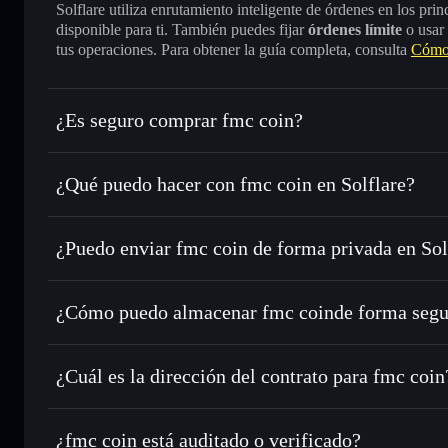
Solflare utiliza enrutamiento inteligente de órdenes en los pr
disponible para ti. También puedes fijar
órdenes límite
o usar
tus operaciones. Para obtener la guía completa, consulta
Cómo 
¿Es seguro comprar fmc coin?
fmc coin
no está verificado
¿Qué puedo hacer con fmc coin en Solflare?
fmc coin
cartera de Solflare
¿Puedo enviar fmc coin de forma privada en So
Intercambiar al instante
: operar con FMC para SOL, USDC
de órdenes inteligente para el mejor precio disponible
agregador de privacidad
Establecer órdenes límite
: automatizar las operaciones en
¿Cómo puedo almacenar fmc coinde forma segu
Utilizar DCA
: promedio de coste en dólares en FMC a lo l
fmc coin
carte
Enviar de forma privada
: transferir FMC sin vincular pú
Solflare
integrado de Solflare
¿Cuál es la dirección del contrato para fmc coin
Hacer un seguimiento en tiempo real
: monitorizar el pre
fmc coin
FMC
GSxS9REWJ2DnThHTzuX9xFAgt8j6RSSn6BRWwtJq
¿fmc coin está auditado o verificado?
Holdear de forma segura
: almacenar FMC en una cartera s