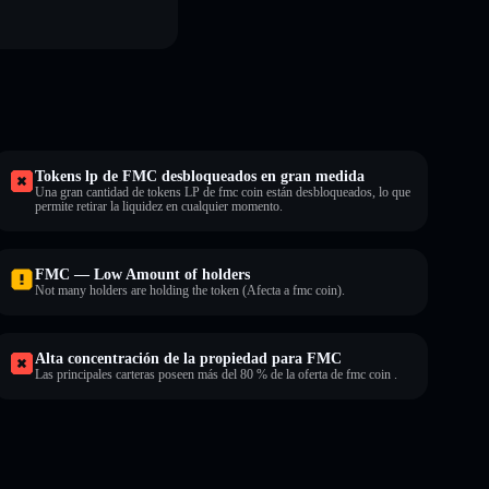
Tokens lp de FMC desbloqueados en gran medida
Una gran cantidad de tokens LP de fmc coin están desbloqueados, lo que
permite retirar la liquidez en cualquier momento.
FMC — Low Amount of holders
Not many holders are holding the token (Afecta a fmc coin).
Alta concentración de la propiedad para FMC
Las principales carteras poseen más del 80 % de la oferta de fmc coin .