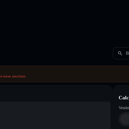
B
erview section.
Calc
Vende