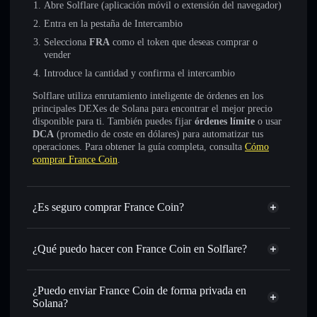
Abre Solflare (aplicación móvil o extensión del navegador)
Entra en la pestaña de Intercambio
Selecciona
FRA
como el token que deseas comprar o
vender
Introduce la cantidad y confirma el intercambio
Solflare utiliza enrutamiento inteligente de órdenes en los
principales DEXes de Solana para encontrar el mejor precio
disponible para ti. También puedes fijar
órdenes límite
o usar
DCA
(promedio de coste en dólares) para automatizar tus
operaciones. Para obtener la guía completa, consulta
Cómo
comprar France Coin
.
¿Es seguro comprar France Coin?
France Coin
no está verificado
¿Qué puedo hacer con France Coin en Solflare?
France Coin
cartera de Solflare
Intercambiar al instante
: operar con FRA para SOL,
¿Puedo enviar France Coin de forma privada en
USDC o miles de otros tokens de Solana con enrutamiento
Solana?
de órdenes inteligente para el mejor precio disponible