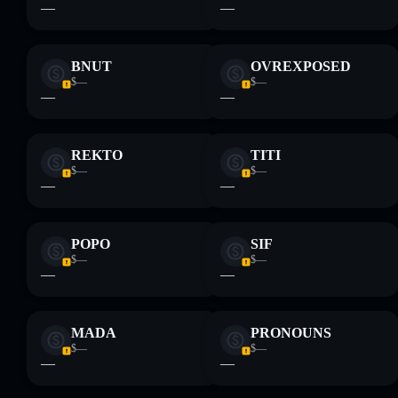
proporcionados por rugcheck.xyz.
—
—
BNUT
OVREXPOSED
$—
$—
—
—
REKTO
TITI
$—
$—
—
—
POPO
SIF
$—
$—
—
—
MADA
PRONOUNS
$—
$—
—
—