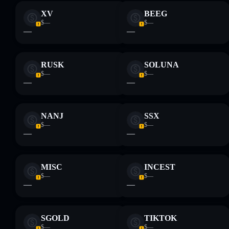
XV
BEEG
$—
$—
—
—
RUSK
SOLUNA
$—
$—
—
—
NANJ
SSX
$—
$—
—
—
MISC
INCEST
$—
$—
—
—
SGOLD
TIKTOK
$—
$—