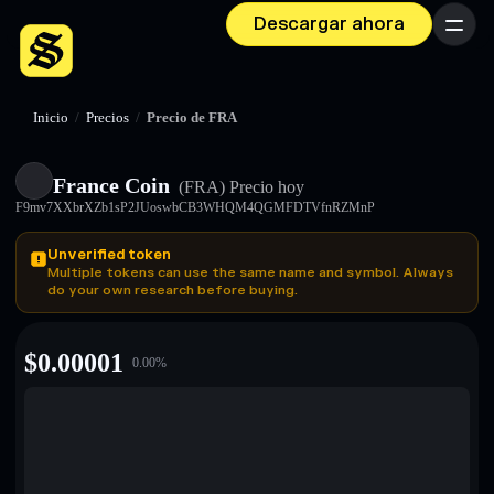
Descargar ahora
Menú
Inicio
/
Precios
/
Precio de FRA
France Coin
(FRA)
Precio hoy
F9mv7XXbrXZb1sP2JUoswbCB3WHQM4QGMFDTVfnRZMnP
Unverified token
Multiple tokens can use the same name and symbol. Always
do your own research before buying.
$
0.00001
0.00
%