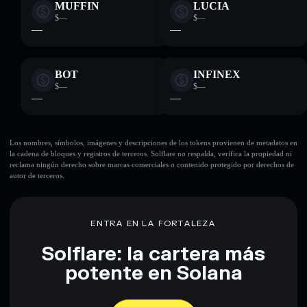
MUFFIN
LUCIA
$—
$—
—
—
BOT
INFINEX
$—
$—
—
—
Los nombres, símbolos, imágenes y descripciones de los tokens provienen de metadatos en
la cadena de bloques y registros de terceros. Solflare no respalda, verifica la propiedad ni
reclama ningún derecho sobre marcas comerciales o contenido protegido por derechos de
autor de terceros.
ENTRA EN LA FORTALEZA
Solflare: la cartera más
potente en Solana