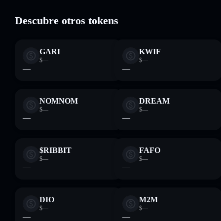
Descubre otros tokens
GARI
KWIF
$—
$—
—
—
NOMNOM
DREAM
$—
$—
—
—
$RIBBIT
FAFO
$—
$—
—
—
DIO
M2M
$—
$—
—
—