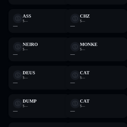
ASS
CHZ
$—
$—
—
—
NEIRO
MONKE
$—
$—
—
—
DEUS
CAT
$—
$—
—
—
DUMP
CAT
$—
$—
—
—