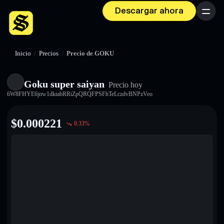
Descargar ahora
Menú
Inicio
/
Precios
/
Precio de GOKU
Goku super saiyan
Precio hoy
6W8FHYE6jnw1dktabRRiZpQRQFPSFhTeLczdvBNPzVeo
$
0.000221
0.33
%