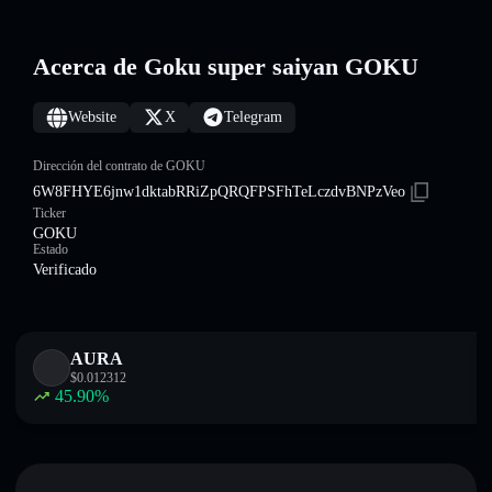
Acerca de Goku super saiyan GOKU
Website
X
Telegram
Dirección del contrato de GOKU
6W8FHYE6jnw1dktabRRiZpQRQFPSFhTeLczdvBNPzVeo
Ticker
GOKU
Estado
Verificado
AURA
$
0.012312
45.90
%