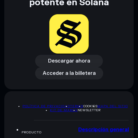
potente en Solana
proporcionados por rugcheck.xyz.
Descargar ahora
Acceder a la billetera
Descargar ahora
Acceder a la billetera
POLÍTICA DE PRIVACIDAD
TERMS
COOKIES
MAPA DEL SITIO
KIT DE MARCA
NEWSLETTER
Descripción general
PRODUCTO