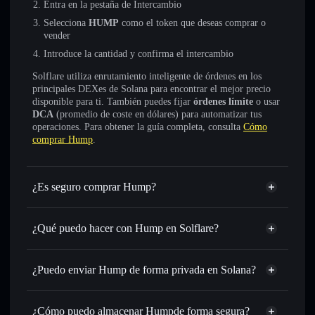
Entra en la pestaña de Intercambio
Selecciona
HUMP
como el token que deseas comprar o
vender
Introduce la cantidad y confirma el intercambio
Solflare utiliza enrutamiento inteligente de órdenes en los
principales DEXes de Solana para encontrar el mejor precio
disponible para ti. También puedes fijar
órdenes límite
o usar
DCA
(promedio de coste en dólares) para automatizar tus
operaciones. Para obtener la guía completa, consulta
Cómo
comprar Hump
.
¿Es seguro comprar Hump?
Hump
no está verificado
¿Qué puedo hacer con Hump en Solflare?
Hump
cartera de Solflare
Intercambiar al instante
: operar con HUMP para SOL,
¿Puedo enviar Hump de forma privada en Solana?
USDC o miles de otros tokens de Solana con enrutamiento
agregador de privacidad
de órdenes inteligente para el mejor precio disponible
¿Cómo puedo almacenar Humpde forma segura?
Establecer órdenes límite
: automatizar las operaciones en