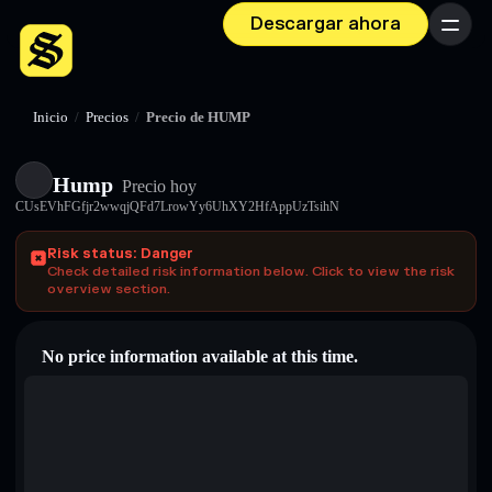
Descargar ahora
Menú
Inicio
/
Precios
/
Precio de HUMP
Hump
Precio hoy
CUsEVhFGfjr2wwqjQFd7LrowYy6UhXY2HfAppUzTsihN
Risk status: Danger
Check detailed risk information below. Click to view the risk
overview section.
No price information available at this time.