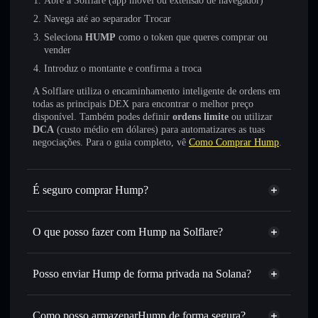
Abre a Solflare (app móvel ou extensão de navegador)
Navega até ao separador Trocar
Seleciona
HUMP
como o token que queres comprar ou
vender
Introduz o montante e confirma a troca
A Solflare utiliza o encaminhamento inteligente de ordens em
todas as principais DEX para encontrar o melhor preço
disponível. Também podes definir
ordens limite
ou utilizar
DCA
(custo médio em dólares) para automatizares as tuas
negociações. Para o guia completo, vê
Como Comprar Hump
.
É seguro comprar Hump?
Hump
não está verificado
O que posso fazer com Hump na Solflare?
Hump
Carteira Solflare
Trocar instantaneamente
— trocar HUMP por SOL,
Posso enviar Hump de forma privada na Solana?
USDC ou milhares de outros tokens Solana com
Agregador de Privacidade
encaminhamento inteligente de ordens para obteres o
melhor preço disponível
Como posso armazenarHump de forma segura?