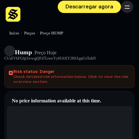
Descarregar agora
Menu
Início
/
Preços
/
Preço HUMP
Hump
Preço Hoje
CUsEVhFGfjr2wwqjQFd7LrowYy6UhXY2HfAppUzTsihN
Risk status: Danger
Check detailed risk information below. Click to view the risk
overview section.
No price information available at this time.