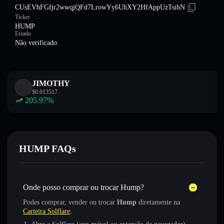
CUsEVhFGfjr2wwqjQFd7LrowYy6UhXY2HfAppUzTsihN
Ticker
HUMP
Estado
Não verificado
JIMOTHY
$
0.013517
205.97
%
HUMP FAQs
Onde posso comprar ou trocar Hump?
Podes comprar, vender ou trocar
Hump
diretamente na
Carteira Solflare
: