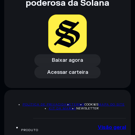
poderosa da Solana
pesquisa. Dados fornecidos pelo rugcheck.xyz.
Baixar agora
Acessar carteira
Baixar agora
Acessar carteira
POLÍTICA DE PRIVACIDADE
TERMS
COOKIES
MAPA DO SITE
KIT DA MARCA
NEWSLETTER
Visão geral
PRODUTO