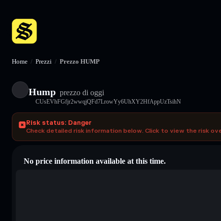
Home
/
Prezzi
/
Prezzo HUMP
Hump
prezzo di oggi
CUsEVhFGfjr2wwqjQFd7LrowYy6UhXY2HfAppUzTsihN
Risk status: Danger
Check detailed risk information below. Click to view the risk ov
No price information available at this time.