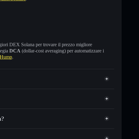
maggiori DEX Solana per trovare il prezzo migliore
tegia
DCA
(dollar-cost averaging) per automatizzare i
 Hump
.
a?
 o in migliaia di altri token Solana al prezzo
zzo desiderato di HUMP