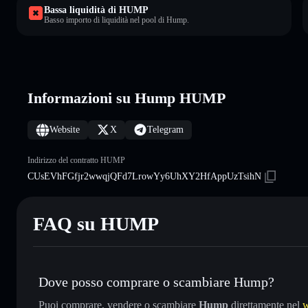
Bassa liquidità di HUMP
Basso importo di liquidità nel pool di Hump.
Informazioni su Hump HUMP
Website
X
Telegram
Indirizzo del contratto HUMP
CUsEVhFGfjr2wwqjQFd7LrowYy6UhXY2HfAppUzTsihN
FAQ su HUMP
Dove posso comprare o scambiare Hump?
Puoi comprare, vendere o scambiare
Hump
direttamente nel
w