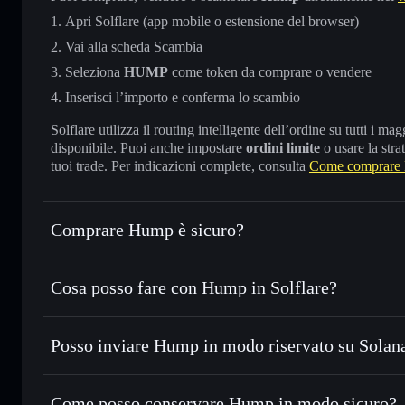
Apri Solflare (app mobile o estensione del browser)
Vai alla scheda Scambia
Seleziona
HUMP
come token da comprare o vendere
Inserisci l’importo e conferma lo scambio
Solflare utilizza il routing intelligente dell’ordine su tutti i 
disponibile. Puoi anche impostare
ordini limite
o usare la stra
tuoi trade. Per indicazioni complete, consulta
Come comprare
Comprare Hump è sicuro?
Hump
non è verificato
Cosa posso fare con Hump in Solflare?
Hump
wallet Solflare
Posso inviare Hump in modo riservato su Solan
Scambiare istantaneamente
— scambia HUMP in SOL, USDC
migliore con il routing intelligente dell’ordine
Aggregatore di privacy
Impostare ordini limite
— automatizza i tuoi trade al pre
Come posso conservare Hump in modo sicuro?