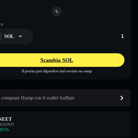
ra
SOL
Scambia SOL
Il prezzo può dipendere dal servizio on-ramp
comprare Hump con il wallet Solflare
NEET
0.023925
.81
%