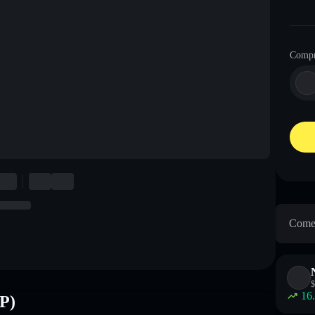
Comp
Come 
$
16
P)