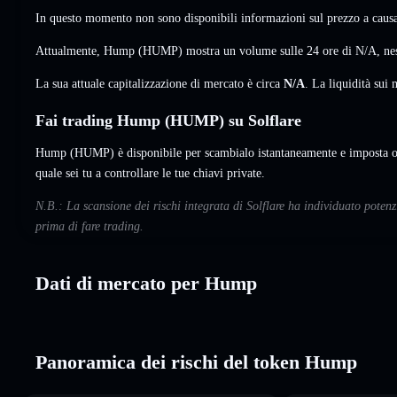
In questo momento non sono disponibili informazioni sul prezzo a causa 
Attualmente, Hump (HUMP) mostra un volume sulle 24 ore di
N/A
,
ne
La sua attuale capitalizzazione di mercato è circa
N/A
. La liquidità su
Fai trading Hump (HUMP) su Solflare
Hump (HUMP) è disponibile per scambialo istantaneamente e imposta or
quale sei tu a controllare le tue chiavi private.
N.B.: La scansione dei rischi integrata di Solflare ha individuato poten
prima di fare trading.
Dati di mercato per Hump
Panoramica dei rischi del token Hump