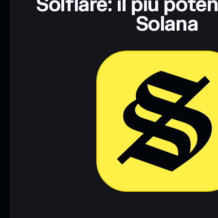
Solflare: il più pote
Solana