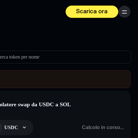
Scarica ora
Menu
erca token per nome
olatore swap da USDC a SOL
USDC