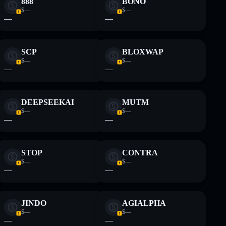
888
BONO
$—
$—
—
—
SCP
BLOXWAP
$—
$—
—
—
DEEPSEEKAI
MUTM
$—
$—
—
—
STOP
CONTRA
$—
$—
—
—
JINDO
AGIALPHA
$—
$—
—
—