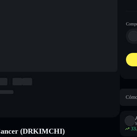
Compr
Cómo 
$
33
s Cancer (DRKIMCHI)