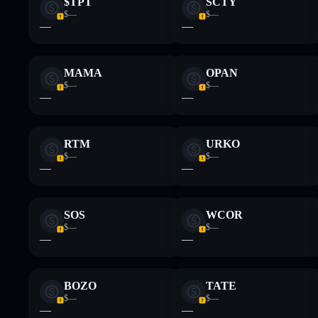
$TPT
SCTY
$—
$—
—
—
MAMA
OPAN
$—
$—
—
—
RTM
URKO
$—
$—
—
—
SOS
WCOR
$—
$—
—
—
BOZO
TATE
$—
$—
—
—