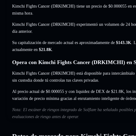
Kimchi Fights Cancer (DRKIMCHI) tiene un precio de
$0.000055
en e
misma hora.
Kimchi Fights Cancer (DRKIMCHI) experimentó un volumen de 24 ho
día anterior.
Su capitalización de mercado actual es aproximadamente de
$143.3K
. 
actualmente en
$21.8K
.
Opera con Kimchi Fights Cancer (DRKIMCHI) en So
Kimchi Fights Cancer (DRKIMCHI) está disponible para intercámbialo al 
sin custodia donde tú controlas tus claves privadas.
Al precio actual de $0.000055 y con liquidez de DEX de $21.8K, los i
variación de precio mínima gracias al enrutamiento inteligente de órden
Nota: El escáner de riesgos integrado de Solflare ha señalado posibles
evaluaciones de riesgo antes de operar.