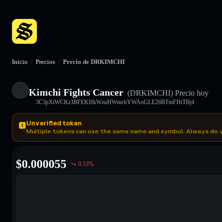
Inicio
/
Precios
/
Precio de DRKIMCHI
Kimchi Fights Cancer
(DRKIMCHI)
Precio hoy
3C3pXiWCKr3BFEKHkWzuHWmcbYWAoGLE26BTmFHtTBj4
Unverified token
Multiple tokens can use the same name and symbol. Always do 
$
0.000055
0.53
%