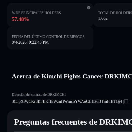
% DE PRINCIPALES HOLDERS
TOTAL DE HOLDER
57.48%
1,062
FECHA DEL ÚLTIMO CONTROL DE RIESGOS
8/4/2026, 9:22:45 PM
Acerca de Kimchi Fights Cancer DRKIM
Dirección del contrato de DRKIMCHI
3C3pXiWCKr3BFEKHkWzuHWmcbYWAoGLE26BTmFHtTBj4
Preguntas frecuentes de DRKIM