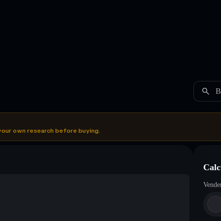
B
your own research before buying.
Calc
Vende