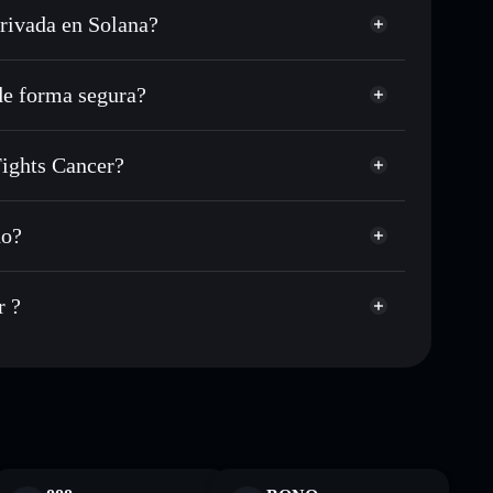
rivada en Solana?
, USDC o miles de otros tokens de Solana con
sponible
n tu precio objetivo para DRKIMCHI
e forma segura?
 a lo largo del tiempo
cartera sin custodia
Solflare
lar públicamente las carteras usando el agregador de
Kimchi Fights Cancer
Fights Cancer?
agregador de
cio, volumen, capitalización de mercado y liquidez de
s Cancer
FHtTBj4
do?
tera sin custodia donde tú controla tus claves privadas
DRKIMCHI
r ?
te fines educativos y no constituye asesoramiento
nados por rugcheck.xyz.