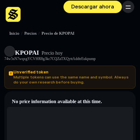
Descargar ahora
Menú
Inicio
/
Precios
/
Precio de KPOPAI
KPOPAI
Precio hoy
74w5sN7wqxgYCVHR8g3kc7CQZaTXQyttAddtrEukpump
Unverified token
Multiple tokens can use the same name and symbol. Always
do your own research before buying.
No price information available at this time.