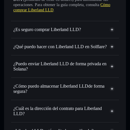
operaciones. Para obtener la guía completa, consulta
Cómo
comprar Liberland LLD
.
¿Es seguro comprar Liberland LLD?
Liberland LLD
no está verificado
¿Qué puedo hacer con Liberland LLD en Solflare?
Liberland LLD
cartera de Solflare
Intercambiar al instante
: operar con LLD para SOL,
¿Puedo enviar Liberland LLD de forma privada en
USDC o miles de otros tokens de Solana con enrutamiento
Solana?
de órdenes inteligente para el mejor precio disponible
agregador de privacidad
Establecer órdenes límite
: automatizar las operaciones en
¿Cómo puedo almacenar Liberland LLDde forma
tu precio objetivo para LLD
segura?
Utilizar DCA
: promedio de coste en dólares en LLD a lo
largo del tiempo
Liberland LLD
cartera sin custodia
Solflare
Enviar de forma privada
: transferir LLD sin vincular
¿Cuál es la dirección del contrato para Liberland
públicamente las carteras usando el agregador de privacidad
LLD?
integrado de Solflare
Solflare
Liberland
Hacer un seguimiento en tiempo real
: monitorizar el
Liberland LLD
agregador de privacidad
LLD
precio, volumen, capitalización de mercado y liquidez de