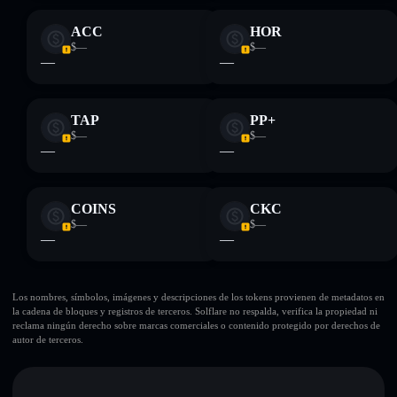
ACC
HOR
$—
$—
—
—
TAP
PP+
$—
$—
—
—
COINS
CKC
$—
$—
—
—
Los nombres, símbolos, imágenes y descripciones de los tokens provienen de metadatos en
la cadena de bloques y registros de terceros. Solflare no respalda, verifica la propiedad ni
reclama ningún derecho sobre marcas comerciales o contenido protegido por derechos de
autor de terceros.