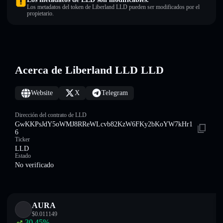
Los metadatos del token de Liberland LLD pueden ser modificados por el
propietario.
Acerca de Liberland LLD LLD
Website
X
Telegram
Dirección del contrato de LLD
GwKKPsJdY5oWMJ8RReWLcvb82KzW6FKy2bKoYW7kHr1
6
Ticker
LLD
Estado
No verificado
AURA
$
0.011149
30.45
%