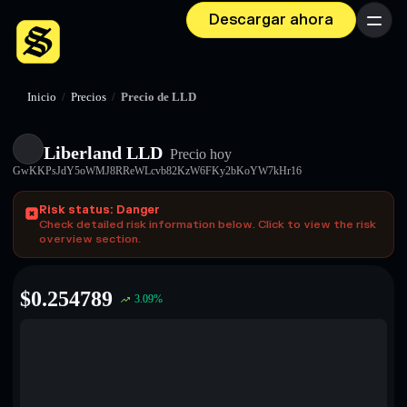
Descargar ahora
Menú
Inicio
/
Precios
/
Precio de LLD
Liberland LLD
Precio hoy
GwKKPsJdY5oWMJ8RReWLcvb82KzW6FKy2bKoYW7kHr16
Risk status: Danger
Check detailed risk information below. Click to view the risk
overview section.
$
0.254789
3.09
%