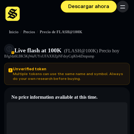
Descargar ahora
Menú
Inicio
/
Precios
/
Precio de FLASH@100K
Live flash at 100K
(FLASH@100K)
Precio hoy
BJgJdz6LBK5KjWaJUYsUFAXHZpNFdxyCqiKb4iDmpump
Unverified token
Multiple tokens can use the same name and symbol. Always
do your own research before buying.
No price information available at this time.