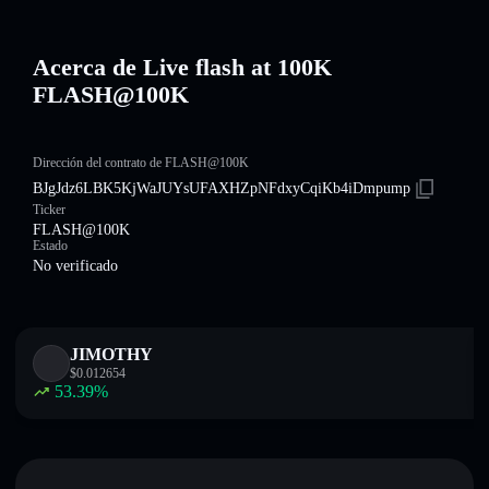
Acerca de Live flash at 100K
FLASH@100K
Dirección del contrato de FLASH@100K
BJgJdz6LBK5KjWaJUYsUFAXHZpNFdxyCqiKb4iDmpump
Ticker
FLASH@100K
Estado
No verificado
JIMOTHY
$
0.012654
53.39
%