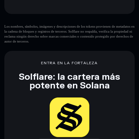
una cartera sin custodia donde tú controla tus claves
privadas
Principales riesgos para Live flash at 100K:
Los nombres, símbolos, imágenes y descripciones de los tokens provienen de metadatos en
la cadena de bloques y registros de terceros. Solflare no respalda, verifica la propiedad ni
reclama ningún derecho sobre marcas comerciales o contenido protegido por derechos de
autor de terceros.
Descargo de responsabilidad: Esta información tiene
únicamente fines educativos y no constituye asesoramiento
financiero. Investiga siempre por tu cuenta. Datos
proporcionados por rugcheck.xyz.
ENTRA EN LA FORTALEZA
Solflare: la cartera más
potente en Solana
Descargar ahora