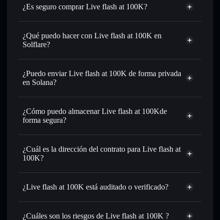
¿Es seguro comprar Live flash at 100K?
Live flash at 100K
no está verificado
¿Qué puedo hacer con Live flash at 100K en
Solflare?
Live flash at 100K
cartera de Solflare
Intercambiar al instante
: operar con FLASH@100K para
¿Puedo enviar Live flash at 100K de forma privada
SOL, USDC o miles de otros tokens de Solana con
en Solana?
enrutamiento de órdenes inteligente para el mejor precio
agregador de privacidad
disponible
¿Cómo puedo almacenar Live flash at 100Kde
Establecer órdenes límite
: automatizar las operaciones en
forma segura?
tu precio objetivo para FLASH@100K
Utilizar DCA
: promedio de coste en dólares en
Live flash at 100K
FLASH@100K a lo largo del tiempo
cartera sin custodia
Solflare
¿Cuál es la dirección del contrato para Live flash at
Enviar de forma privada
: transferir FLASH@100K sin
100K?
vincular públicamente las carteras usando el agregador de
Solflare
privacidad integrado de Solflare
Live flash at
Live flash at 100K
agregador de privacidad
100K
Hacer un seguimiento en tiempo real
: monitorizar el
¿Live flash at 100K está auditado o verificado?
BJgJdz6LBK5KjWaJUYsUFAXHZpNFdxyCqiKb4iDmpump
precio, volumen, capitalización de mercado y liquidez de
Live flash at 100K
no está verificado actualmente
FLASH@100K
¿Cuáles son los riesgos de Live flash at 100K ?
Holdear de forma segura
: almacenar FLASH@100K en
FLASH@100K
cartera Solflare