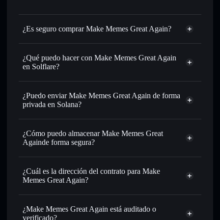
¿Es seguro comprar Make Memes Great Again?
Make Memes Great Again
token verificado
¿Qué puedo hacer con Make Memes Great Again
en Solflare?
Make Memes Great Again
cartera de Solflare
¿Puedo enviar Make Memes Great Again de forma
Intercambiar al instante
: operar con MMGA para SOL,
privada en Solana?
USDC o miles de otros tokens de Solana con enrutamiento
cartera de Solflare
agregador de
de órdenes inteligente para el mejor precio disponible
privacidad
¿Cómo puedo almacenar Make Memes Great
Establecer órdenes límite
: automatizar las operaciones en
Make Memes Great Again
Againde forma segura?
tu precio objetivo para MMGA
Utilizar DCA
: promedio de coste en dólares en MMGA a
Make Memes Great
lo largo del tiempo
Again
cartera sin custodia
Solflare
¿Cuál es la dirección del contrato para Make
Enviar de forma privada
: transferir MMGA sin vincular
Memes Great Again?
públicamente las carteras usando el agregador de privacidad
integrado de Solflare
Make Memes
agregador de privacidad
Great Again
Hacer un seguimiento en tiempo real
: monitorizar el
¿Make Memes Great Again está auditado o
87B6mb9KBjaF5NHrB3H33f7grdUHi4oWmMErjhZ5bonk
precio, volumen, capitalización de mercado y liquidez de
verificado?