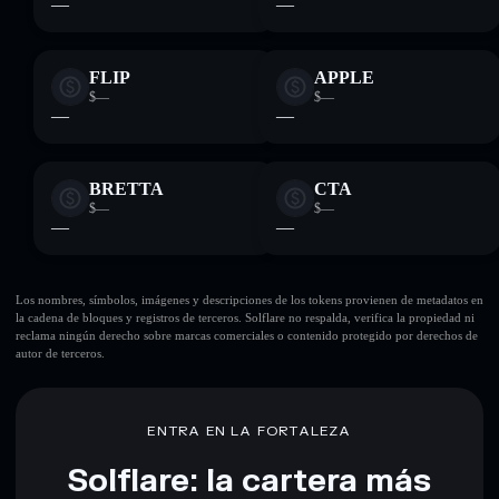
—
—
FLIP
APPLE
$—
$—
—
—
BRETTA
CTA
$—
$—
—
—
Los nombres, símbolos, imágenes y descripciones de los tokens provienen de metadatos en
la cadena de bloques y registros de terceros. Solflare no respalda, verifica la propiedad ni
reclama ningún derecho sobre marcas comerciales o contenido protegido por derechos de
autor de terceros.
ENTRA EN LA FORTALEZA
Solflare: la cartera más