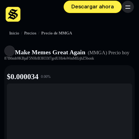
Descargar ahora
Menú
Inicio
/
Precios
/
Precio de MMGA
Make Memes Great Again
(MMGA)
Precio hoy
87B6mb9KBjaF5NHrB3H33f7grdUHi4oWmMErjhZ5bonk
$
0.000034
0.00
%