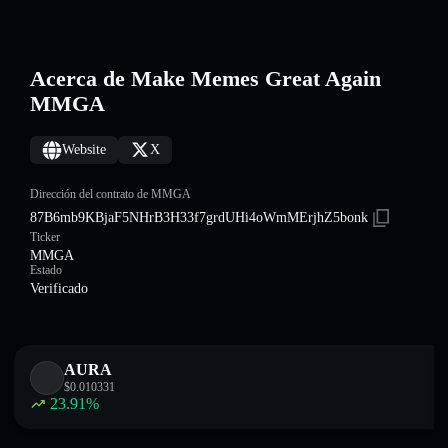
Acerca de Make Memes Great Again
MMGA
Website
X
Dirección del contrato de MMGA
87B6mb9KBjaF5NHrB3H33f7grdUHi4oWmMErjhZ5bonk
Ticker
MMGA
Estado
Verificado
AURA
$
0.010331
23.91
%