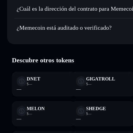
Enviar de forma privada
: transferir MEMECOIN sin vincu
privacidad integrado de Solflare
¿Cuál es la dirección del contrato para Memeco
Hacer un seguimiento en tiempo real
: monitorizar el pre
Memecoin
MEMECOIN
5HV956n7UQT1XdJzv43fHPocest5YAmi9ipsuiJx7zt7
¿Memecoin está auditado o verificado?
Holdear de forma segura
: almacenar MEMECOIN en una car
privadas
Memecoin
verificado
Descubre otros tokens
DNET
GIGATROLL
$—
$—
—
—
MELON
SHEDGE
$—
$—
—
—