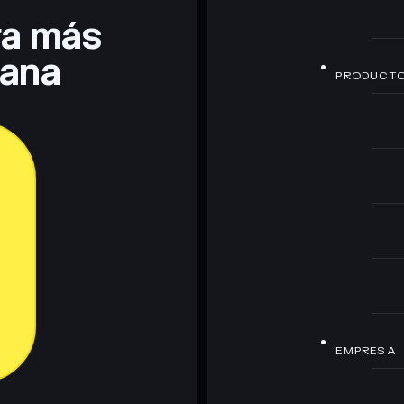
era más
lana
PRODUCT
EMPRESA