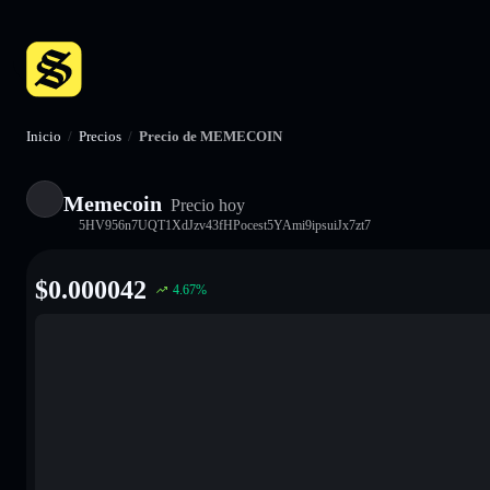
Inicio
/
Precios
/
Precio de MEMECOIN
Memecoin
Precio hoy
5HV956n7UQT1XdJzv43fHPocest5YAmi9ipsuiJx7zt7
$
0.000042
4.67
%