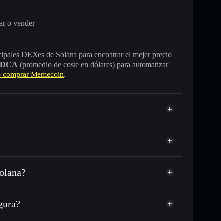
ar o vender
incipales DEXes de Solana para encontrar el mejor precio
DCA
(promedio de coste en dólares) para automatizar
 comprar Memecoin
.
olana?
L, USDC o miles de otros tokens de Solana con
sponible
d
en tu precio objetivo para MEMECOIN
gura?
N a lo largo del tiempo
tera sin custodia
Solflare