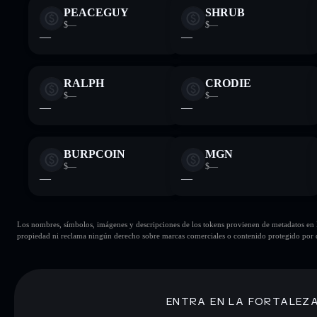
PEACEGUY
SHRUB
$—
$—
—
—
RALPH
CRODIE
$—
$—
—
—
BURPCOIN
MGN
$—
$—
—
—
Los nombres, símbolos, imágenes y descripciones de los tokens provienen de metadatos en la 
propiedad ni reclama ningún derecho sobre marcas comerciales o contenido protegido por d
ENTRA EN LA FORTALEZ