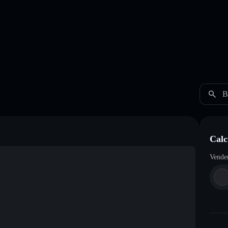
B
Cal
Vende