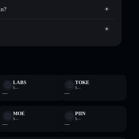
lar públicamente las carteras usando el agregador de
in?
agregador de privacidad
cio, volumen, capitalización de mercado y liquidez de
tera sin custodia donde tú controla tus claves
MEMECOIN
cartera Solflare
LABS
TOKE
$—
$—
—
—
MOE
PIIN
$—
$—
—
—