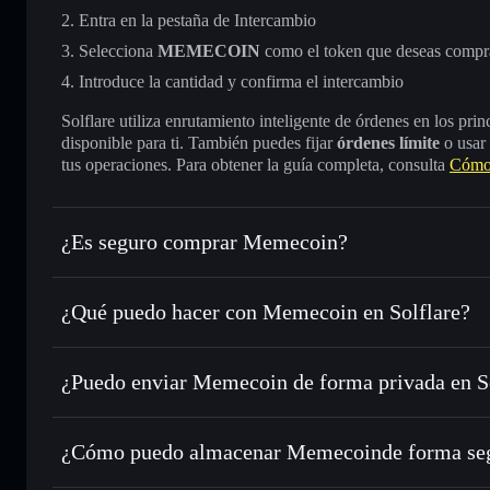
Entra en la pestaña de Intercambio
Selecciona
MEMECOIN
como el token que deseas compr
Introduce la cantidad y confirma el intercambio
Solflare utiliza enrutamiento inteligente de órdenes en los pr
disponible para ti. También puedes fijar
órdenes límite
o usar
tus operaciones. Para obtener la guía completa, consulta
Cómo
¿Es seguro comprar Memecoin?
Memecoin
token verificado
¿Qué puedo hacer con Memecoin en Solflare?
Memecoin
cartera de Solflare
¿Puedo enviar Memecoin de forma privada en S
Intercambiar al instante
: operar con MEMECOIN para SO
enrutamiento de órdenes inteligente para el mejor precio di
cartera de Solflare
agregador de privacida
Establecer órdenes límite
: automatizar las operaciones 
Memecoin
¿Cómo puedo almacenar Memecoinde forma se
Utilizar DCA
: promedio de coste en dólares en MEMECOI
Memecoin
car