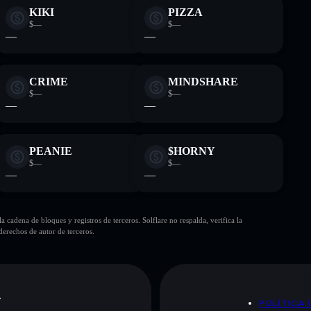
KIKI
PIZZA
$—
$—
—
—
CRIME
MINDSHARE
$—
$—
—
—
PEANIE
$HORNY
$—
$—
—
—
cadena de bloques y registros de terceros. Solflare no respalda, verifica la
erechos de autor de terceros.
A
POLÍTICA 