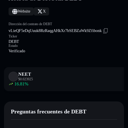
Website
X
Dirección del contrato de DEBT
vLieQF5eDqUuuk8RzRaqgAHkXr7bSEBZaWk9Zfibonk
Ticker
DEBT
Estado
Verificado
NEET
$
0.023925
16.81
%
Preguntas frecuentes de DEBT