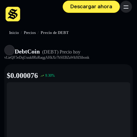
Descargar ahora
Menú
Inicio
/
Precios
/
Precio de DEBT
DebtCoin
(DEBT)
Precio hoy
vLieQF5eDqUuuk8RzRaqgAHkXr7bSEBZaWk9Zfibonk
$
0.000076
9.30
%