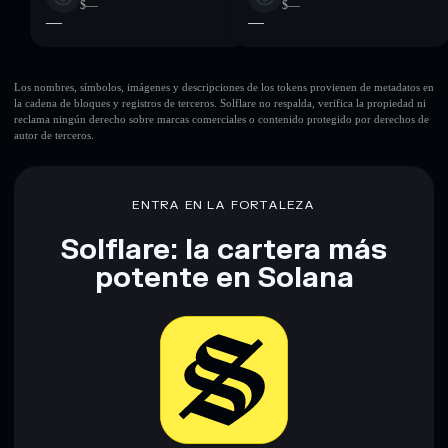
$—
$—
—
—
Los nombres, símbolos, imágenes y descripciones de los tokens provienen de metadatos en
la cadena de bloques y registros de terceros. Solflare no respalda, verifica la propiedad ni
reclama ningún derecho sobre marcas comerciales o contenido protegido por derechos de
autor de terceros.
ENTRA EN LA FORTALEZA
Solflare: la cartera más
potente en Solana
Descargar ahora