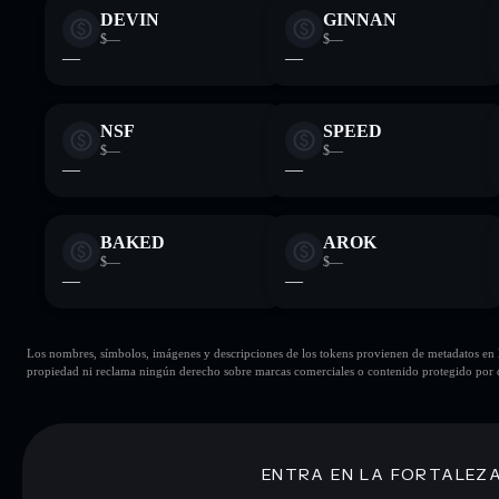
DEVIN
GINNAN
$—
$—
—
—
NSF
SPEED
$—
$—
—
—
BAKED
AROK
$—
$—
—
—
Los nombres, símbolos, imágenes y descripciones de los tokens provienen de metadatos en la 
propiedad ni reclama ningún derecho sobre marcas comerciales o contenido protegido por d
ENTRA EN LA FORTALEZ