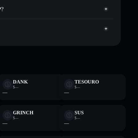
ar públicamente las carteras usando el agregador de
P?
agregador de privacidad
cio, volumen, capitalización de mercado y liquidez de
Ka
era sin custodia donde tú controla tus claves privadas
MOCKJUP
cartera
DANK
TESOURO
$—
$—
—
—
GRINCH
SUS
$—
$—
—
—