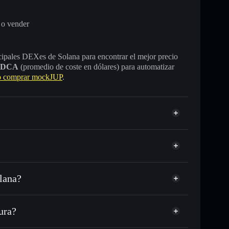
 o vender
incipales DEXes de Solana para encontrar el mejor precio
DCA
(promedio de coste en dólares) para automatizar
 comprar mockJUP
.
lana?
 USDC o miles de otros tokens de Solana con
sponible
d
n tu precio objetivo para MOCKJUP
ura?
a lo largo del tiempo
tera sin custodia
Solflare