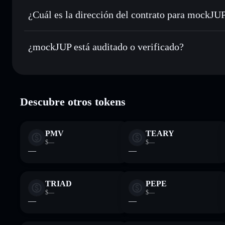
Enviar de forma privada
: transferir MOCKJUP sin vincul
privacidad integrado de Solflare
¿Cuál es la dirección del contrato para mockJU
Hacer un seguimiento en tiempo real
: monitorizar el pre
mockJUP
MOCKJUP
JxxWsvm9jHt4ah7DT9NuLyVLYZcZLUdPD93PcPQ71
¿mockJUP está auditado o verificado?
Holdear de forma segura
: almacenar MOCKJUP en una cart
Solflare
mockJUP
verificado
Descubre otros tokens
PMV
TEARY
$—
$—
—
—
TRIAD
PEPE
$—
$—
—
—