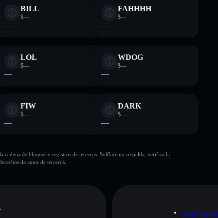
BILL
FAHHHH
$—
$—
—
—
LOL
WDOG
$—
$—
—
—
FIW
DARK
$—
$—
—
—
cadena de bloques y registros de terceros. Solflare no respalda, verifica la
erechos de autor de terceros.
A
POLÍTICA 