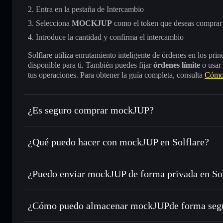
Entra en la pestaña de Intercambio
Selecciona
MOCKJUP
como el token que deseas comprar
Introduce la cantidad y confirma el intercambio
Solflare utiliza enrutamiento inteligente de órdenes en los pr
disponible para ti. También puedes fijar
órdenes límite
o usar
tus operaciones. Para obtener la guía completa, consulta
Cómo
¿Es seguro comprar mockJUP?
mockJUP
token verificado
¿Qué puedo hacer con mockJUP en Solflare?
mockJUP
cartera de Solflare
¿Puedo enviar mockJUP de forma privada en So
Intercambiar al instante
: operar con MOCKJUP para SOL,
enrutamiento de órdenes inteligente para el mejor precio di
cartera de Solflare
agregador de privacida
Establecer órdenes límite
: automatizar las operaciones e
mockJUP
¿Cómo puedo almacenar mockJUPde forma seg
Utilizar DCA
: promedio de coste en dólares en MOCKJUP 
mockJUP
car