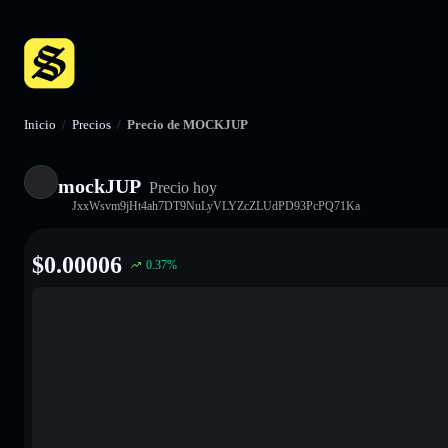
Inicio
/
Precios
/
Precio de MOCKJUP
mockJUP
Precio hoy
JxxWsvm9jHt4ah7DT9NuLyVLYZcZLUdPD93PcPQ71Ka
$
0.00006
0.37
%