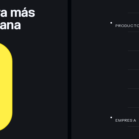
era más
lana
PRODUCT
EMPRESA