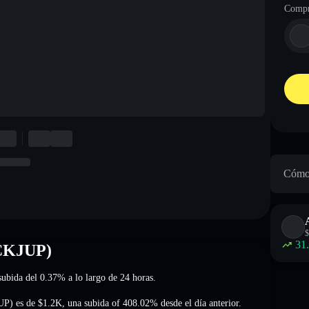
Compr
Cómo 
$
31
OCKJUP)
 subida del 0.37%
a lo largo de 24 horas.
UP) es de
$1.2K
,
una subida of 408.02%
desde el día anterior.