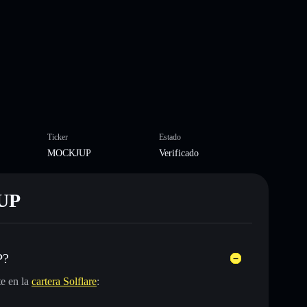
Ticker
Estado
MOCKJUP
Verificado
JUP
P?
e en la
cartera Solflare
: