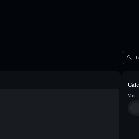
B
Cal
Vende