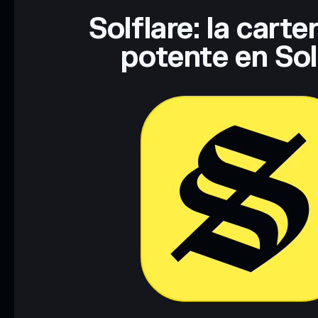
Solflare: la cart
potente en So