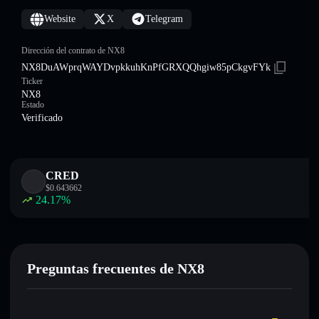
Website
X
Telegram
Dirección del contrato de NX8
NX8DuAWprqWAYDvpkkuhKnPfGRXQQhgiw85pCkgvFYk
Ticker
NX8
Estado
Verificado
CRED
$
0.643662
24.17
%
Preguntas frecuentes de NX8