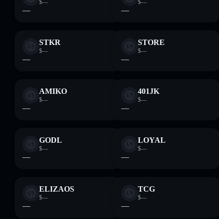
$—
$—
—
—
STKR
STORE
$—
$—
—
—
AMIKO
401JK
$—
$—
—
—
GODL
LOYAL
$—
$—
—
—
ELIZAOS
TCG
$—
$—
—
—