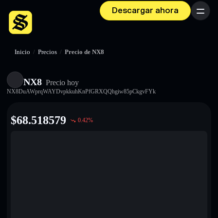
Descargar ahora
Menú
Inicio
/
Precios
/
Precio de NX8
NX8
Precio hoy
NX8DuAWprqWAYDvpkkuhKnPfGRXQQhgiw85pCkgvFYk
$
68.518579
0.42
%