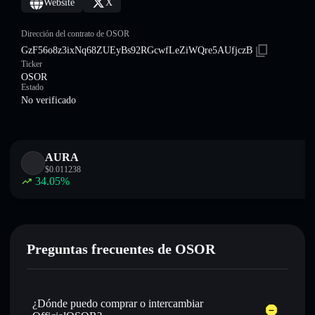
Website
X
Dirección del contrato de OSOR
GzF56o8z3ixNq68ZUEyBs92RGcwfLeZiWQre5AUfjczB
Ticker
OSOR
Estado
No verificado
AURA
$
0.011238
34.05
%
Preguntas frecuentes de OSOR
¿Dónde puedo comprar o intercambiar