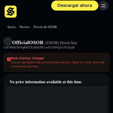
Descargar ahora
Menú
Inicio
/
Precios
/
Precio de OSOR
OfficialOSOR
(OSOR)
Precio hoy
GzF56o8z3ixNq68ZUEyBs92RGcwfLeZiWQre5AUfjczB
Risk status: Danger
Check detailed risk information below. Click to view the risk
overview section.
No price information available at this time.