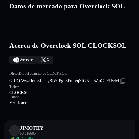
Datos de mercado para Overclock SOL
Acerca de Overclock SOL CLOCKSOL
Website
X
Dirección del contrato de CLOCKSOL
GRJQtWwdJmp5LLpy8JWjPgn5FnLyqSJGNhn5ZnCTFUwM
Ticker
CLOCKSOL
Estado
Verificado
JIMOTHY
$
0.016606
307.25
%