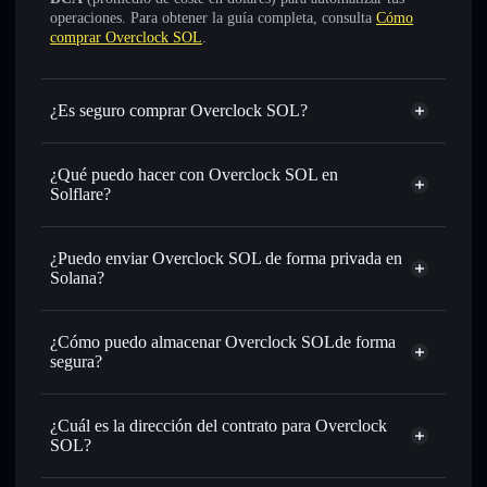
operaciones. Para obtener la guía completa, consulta
Cómo
comprar Overclock SOL
.
¿Es seguro comprar Overclock SOL?
Overclock SOL
token verificado
¿Qué puedo hacer con Overclock SOL en
Solflare?
Overclock SOL
cartera de Solflare
Intercambiar al instante
: operar con CLOCKSOL para
¿Puedo enviar Overclock SOL de forma privada en
SOL, USDC o miles de otros tokens de Solana con
Solana?
enrutamiento de órdenes inteligente para el mejor precio
cartera de Solflare
agregador de
disponible
privacidad
¿Cómo puedo almacenar Overclock SOLde forma
Establecer órdenes límite
: automatizar las operaciones en
Overclock SOL
segura?
tu precio objetivo para CLOCKSOL
Utilizar DCA
: promedio de coste en dólares en
Overclock SOL
CLOCKSOL a lo largo del tiempo
cartera sin custodia
Solflare
¿Cuál es la dirección del contrato para Overclock
Enviar de forma privada
: transferir CLOCKSOL sin
SOL?
vincular públicamente las carteras usando el agregador de
privacidad integrado de Solflare
Overclock