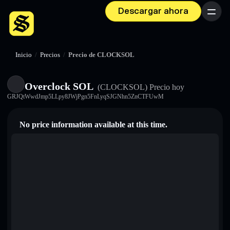
Descargar ahora
Menú
Inicio
/
Precios
/
Precio de CLOCKSOL
Overclock SOL
(CLOCKSOL)
Precio hoy
GRJQtWwdJmp5LLpy8JWjPgn5FnLyqSJGNhn5ZnCTFUwM
No price information available at this time.