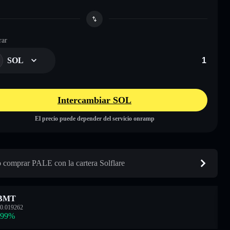
ar
SOL
Intercambiar SOL
El precio puede depender del servicio onramp
comprar PALE con la cartera Solflare
BMT
0.019262
.99
%