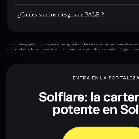
PALE
no está verificado actualmente
¿Cuáles son los riesgos de PALE ?
Principales riesgos para PALE:
Los nombres, símbolos, imágenes y descripciones de los tokens provienen de metadatos en la 
propiedad ni reclama ningún derecho sobre marcas comerciales o contenido protegido por d
Descargo de responsabilidad: Esta información tiene únicamen
financiero. Investiga siempre por tu cuenta. Datos proporcio
ENTRA EN LA FORTALEZ
Solflare: la cart
potente en So