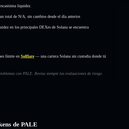
scasísima liquidez.
un total de
N/A
,
sin cambios
desde el día anterior.
quidez en los principales DEXes de Solana se encuentra
es límite en
Solflare
— una cartera Solana sin custodia donde tú
 problemas con PALE. Revisa siempre las evaluaciones de riesgo
tokens de PALE