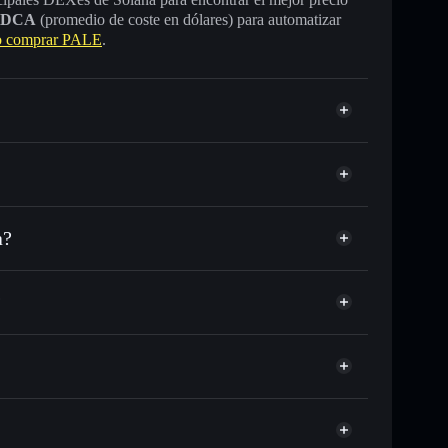
DCA
(promedio de coste en dólares) para automatizar
 comprar PALE
.
a?
C o miles de otros tokens de Solana con enrutamiento
 tu precio objetivo para PALE
?
largo del tiempo
 sin custodia
Solflare
úblicamente las carteras usando el agregador de privacidad
PALE
agregador de privacidad
cio, volumen, capitalización de mercado y liquidez de
SCBk
sin custodia donde tú controla tus claves privadas
PALE
cartera Solflare