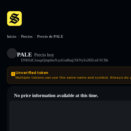
Inicio
/
Precios
/
Precio de PALE
PALE
Precio hoy
ENKEdCJouqzQmjnbtzXxyiGmBmj21KNySs28ZLmUSCBk
Unverified token
Multiple tokens can use the same name and symbol. Always do 
No price information available at this time.