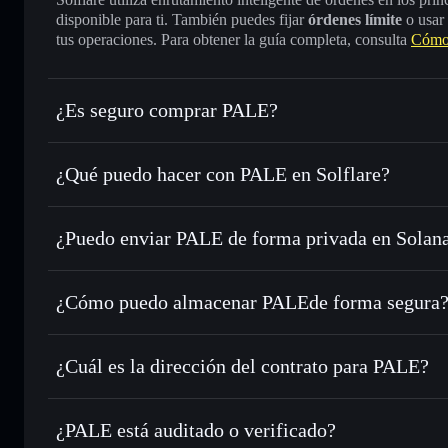
disponible para ti. También puedes fijar
órdenes límite
o usar
tus operaciones. Para obtener la guía completa, consulta
Cómo
¿Es seguro comprar PALE?
PALE
no está verificado
¿Qué puedo hacer con PALE en Solflare?
PALE
cartera de Solflare
¿Puedo enviar PALE de forma privada en Solan
Intercambiar al instante
: operar con PALE para SOL, USD
de órdenes inteligente para el mejor precio disponible
agregador de privacidad
Establecer órdenes límite
: automatizar las operaciones en
¿Cómo puedo almacenar PALEde forma segura
Utilizar DCA
: promedio de coste en dólares en PALE a lo 
PALE
cartera
Enviar de forma privada
: transferir PALE sin vincular p
Solflare
integrado de Solflare
¿Cuál es la dirección del contrato para PALE?
Hacer un seguimiento en tiempo real
: monitorizar el pre
PALE
PALE
ENKEdCJouqzQmjnbtzXxyiGmBmj21KNySs28ZLmU
¿PALE está auditado o verificado?
Holdear de forma segura
: almacenar PALE en una cartera 