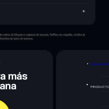
cadena de bloques y registros de terceros. Solflare no respalda, verifica la
erechos de autor de terceros.
te fines educativos y no constituye asesoramiento
nados por rugcheck.xyz.
A
POLÍTICA 
era más
lana
PRODUCT