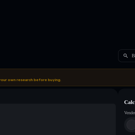
B
your own research before buying.
Calc
Vende