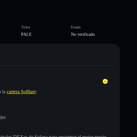
Ticker
Estado
PALE
No verificado
n la
cartera Solflare
:
der
incipales DEXes de Solana para encontrar el mejor precio