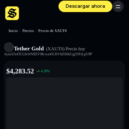
Descargar ahora
Menú
Inicio
/
Precios
/
Precio de XAUT0
Tether Gold
(XAUT0)
Precio hoy
AymATz4TCL9sWNEEV9Kvyz45CHVhDZ6kUgjTJPzLpU9P
$
4,283.52
4.29
%