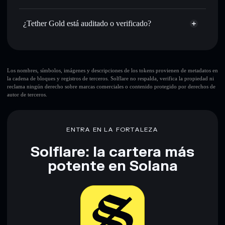
cartera sin custodia donde tú controla tus claves privadas
Tether Gold
agregador de privacidad
¿Tether Gold está auditado o verificado?
AymATz4TCL9sWNEEV9Kvyz45CHVhDZ6kUgjTJPzLpU9P
Tether Gold
verificado
XAUT0
cartera Solflare
Los nombres, símbolos, imágenes y descripciones de los tokens provienen de metadatos en
la cadena de bloques y registros de terceros. Solflare no respalda, verifica la propiedad ni
reclama ningún derecho sobre marcas comerciales o contenido protegido por derechos de
autor de terceros.
ENTRA EN LA FORTALEZA
Solflare: la cartera más
potente en Solana