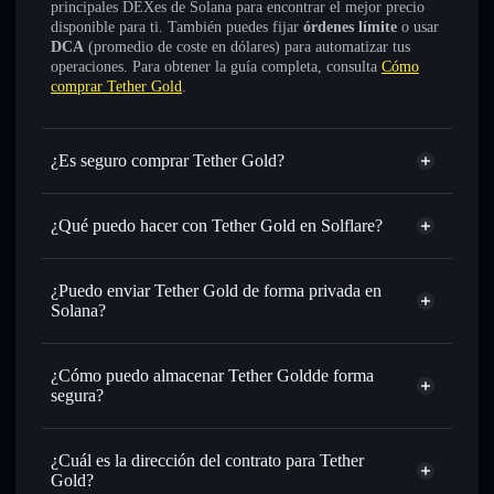
principales DEXes de Solana para encontrar el mejor precio
disponible para ti. También puedes fijar
órdenes límite
o usar
DCA
(promedio de coste en dólares) para automatizar tus
operaciones. Para obtener la guía completa, consulta
Cómo
comprar Tether Gold
.
¿Es seguro comprar Tether Gold?
Tether Gold
token verificado
¿Qué puedo hacer con Tether Gold en Solflare?
Tether Gold
cartera de Solflare
Intercambiar al instante
: operar con XAUT0 para SOL,
¿Puedo enviar Tether Gold de forma privada en
USDC o miles de otros tokens de Solana con enrutamiento
Solana?
de órdenes inteligente para el mejor precio disponible
cartera de Solflare
agregador de
Enviar de forma privada
: transferir XAUT0 sin vincular
privacidad
¿Cómo puedo almacenar Tether Goldde forma
públicamente las carteras usando el agregador de privacidad
Tether Gold
segura?
integrado de Solflare
Hacer un seguimiento en tiempo real
: monitorizar el
Tether Gold
precio, volumen, capitalización de mercado y liquidez de
cartera sin custodia
Solflare
¿Cuál es la dirección del contrato para Tether
XAUT0
Gold?
Holdear de forma segura
: almacenar XAUT0 en una