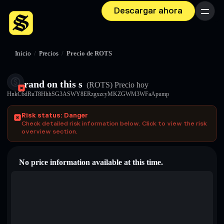
Descargar ahora
Menú
Inicio
/
Precios
/
Precio de ROTS
rand on this s
(ROTS)
Precio hoy
HnkC6dRuT8HhhSG3ASWY8ERzgxzcyMKZGWM3WFaApump
Risk status: Danger
Check detailed risk information below. Click to view the risk
overview section.
No price information available at this time.