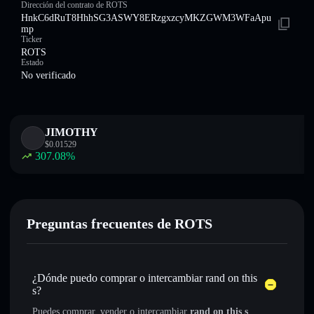
Dirección del contrato de ROTS
HnkC6dRuT8HhhSG3ASWY8ERzgxzcyMKZGWM3WFaApu
mp
Ticker
ROTS
Estado
No verificado
JIMOTHY
$
0.01529
307.08
%
Preguntas frecuentes de ROTS
¿Dónde puedo comprar o intercambiar rand on this
s?
Puedes comprar, vender o intercambiar
rand on this s