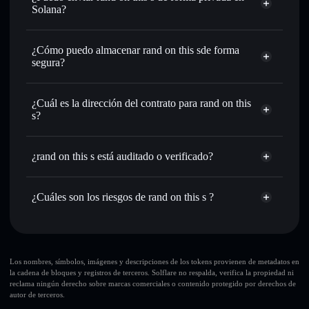
USDC o miles de otros tokens de Solana con enrutamiento
Solana?
de órdenes inteligente para el mejor precio disponible
agregador de privacidad
Establecer órdenes límite
: automatizar las operaciones en
¿Cómo puedo almacenar rand on this sde forma
tu precio objetivo para ROTS
segura?
Utilizar DCA
: promedio de coste en dólares en ROTS a lo
largo del tiempo
rand on this s
cartera sin custodia
Solflare
Enviar de forma privada
: transferir ROTS sin vincular
¿Cuál es la dirección del contrato para rand on this
públicamente las carteras usando el agregador de privacidad
s?
integrado de Solflare
Solflare
rand on this s
Hacer un seguimiento en tiempo real
: monitorizar el
rand on this s
agregador de privacidad
precio, volumen, capitalización de mercado y liquidez de
¿rand on this s está auditado o verificado?
HnkC6dRuT8HhhSG3ASWY8ERzgxzcyMKZGWM3WFaApump
ROTS
rand on this s
no está verificado actualmente
Holdear de forma segura
: almacenar ROTS en una cartera
¿Cuáles son los riesgos de rand on this s ?
sin custodia donde tú controla tus claves privadas
ROTS
cartera Solflare
Principales riesgos para rand on this s:
10 principales carteras
Los nombres, símbolos, imágenes y descripciones de los tokens provienen de metadatos en
la cadena de bloques y registros de terceros. Solflare no respalda, verifica la propiedad ni
rand on this s
reclama ningún derecho sobre marcas comerciales o contenido protegido por derechos de
sola cartera
autor de terceros.
rand on this s