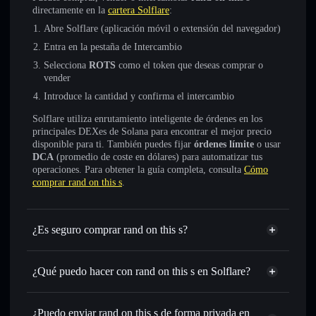
directamente en la
cartera Solflare
:
Abre Solflare (aplicación móvil o extensión del navegador)
Entra en la pestaña de Intercambio
Selecciona
ROTS
como el token que deseas comprar o
vender
Introduce la cantidad y confirma el intercambio
Solflare utiliza enrutamiento inteligente de órdenes en los
principales DEXes de Solana para encontrar el mejor precio
disponible para ti. También puedes fijar
órdenes límite
o usar
DCA
(promedio de coste en dólares) para automatizar tus
operaciones. Para obtener la guía completa, consulta
Cómo
comprar rand on this s
.
¿Es seguro comprar rand on this s?
rand on this s
no está verificado
¿Qué puedo hacer con rand on this s en Solflare?
rand on this s
cartera de Solflare
Intercambiar al instante
: operar con ROTS para SOL,
¿Puedo enviar rand on this s de forma privada en