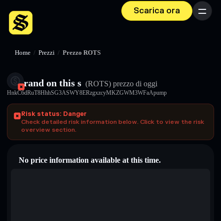
Scarica ora
Menu
Home
/
Prezzi
/
Prezzo ROTS
rand on this s
(ROTS)
prezzo di oggi
HnkC6dRuT8HhhSG3ASWY8ERzgxzcyMKZGWM3WFaApump
Risk status: Danger
Check detailed risk information below. Click to view the risk
overview section.
No price information available at this time.