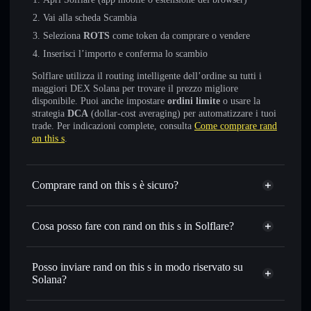
Vai alla scheda Scambia
Seleziona
ROTS
come token da comprare o vendere
Inserisci l’importo e conferma lo scambio
Solflare utilizza il routing intelligente dell’ordine su tutti i
maggiori DEX Solana per trovare il prezzo migliore
disponibile. Puoi anche impostare
ordini limite
o usare la
strategia
DCA
(dollar-cost averaging) per automatizzare i tuoi
trade. Per indicazioni complete, consulta
Come comprare rand
on this s
.
Comprare rand on this s è sicuro?
rand on this s
non è verificato
Cosa posso fare con rand on this s in Solflare?
rand on this s
wallet Solflare
Scambiare istantaneamente
— scambia ROTS in SOL,
Posso inviare rand on this s in modo riservato su
USDC o in migliaia di altri token Solana al prezzo migliore
Solana?
con il routing intelligente dell’ordine
Aggregatore di privacy
Impostare ordini limite
— automatizza i tuoi trade al