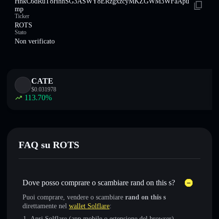
HnkC6dRuT8HhhSG3ASWY8ERzgxzcyMKZGWM3WFaApu
mp
Ticker
ROTS
Stato
Non verificato
CATE
$
0.031978
113.70
%
FAQ su ROTS
Dove posso comprare o scambiare rand on this s?
Puoi comprare, vendere o scambiare
rand on this s
direttamente nel
wallet Solflare
:
Apri Solflare (app mobile o estensione del browser)