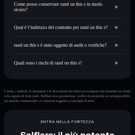
Come posso conservare rand on this s in modo
prezzo desiderato di ROTS
sicuro?
Usare il DCA
— applica la strategia dollar-cost average su
ROTS nel tempo
rand on this s
wallet non-custodial
Solflare
Inviare in modo riservato
— trasferisci ROTS senza
Qual è l’indirizzo del contratto per rand on this s?
collegare pubblicamente i wallet usando l’Aggregatore di
privacy incorporato di Solflare
rand on this s
Solflare
HnkC6dRuT8HhhSG3ASWY8ERzgxzcyMKZGWM3WFaApump
Monitorare in tempo reale
— conosci prezzo, volume,
rand on this s
rand on this s è stato oggetto di audit o verifiche?
Aggregatore
capitalizzazione di mercato e liquidità di ROTS
di privacy
rand on this s
non è verificato
Conservare in modo sicuro
— tieni i tuoi ROTS in un
ROTS
wallet Solflare
Quali sono i rischi di rand on this s?
wallet non-custodial all’interno del quale hai il pieno ed
esclusivo controllo delle tue chiavi private
Rischi principali di rand on this s:
10 maggiori wallet
I nomi, i simboli, le immagini e le descrizioni dei token provengono dai metadati on-chain
e da registri di terze parti. Solflare non sponsorizza, verifica la proprietà né accampa diritti
rand on this s
sui marchi commerciali e i contenuti soggetti a copyright di terzi.
singolo wallet
rand on this s
rand
on this s
liquidità limitata
concentrazione di
ENTRA NELLA FORTEZZA
oltre l’80%
rand on this s