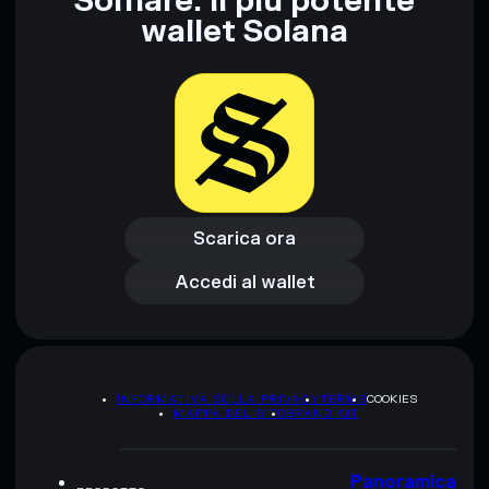
Solflare: il più potente
wallet Solana
Disclaimer: Queste informazioni hanno esclusivamente scopi
formativi e non costituiscono una consulenza finanziaria.
Informati sempre autonomamente. Dati forniti da
rugcheck.xyz.
Scarica ora
Accedi al wallet
Scarica ora
Accedi al wallet
INFORMATIVA SULLA PRIVACY
TERMS
COOKIES
MAPPA DEL SITO
BRAND KIT
Panoramica