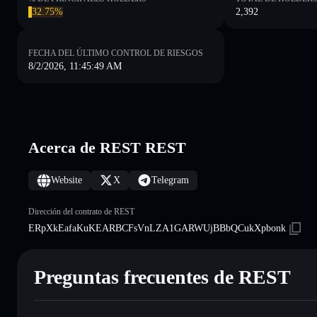
32.75%
2,392
FECHA DEL ÚLTIMO CONTROL DE RIESGOS
8/2/2026, 11:45:49 AM
Acerca de REST REST
Website
X
Telegram
Dirección del contrato de REST
ERpXkEafaKuKEARBCFsVnLZA1GARWUjBBbQCukXpbonk
Preguntas frecuentes de REST