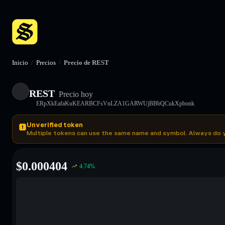
Inicio
/
Precios
/
Precio de REST
REST
Precio hoy
ERpXkEafaKuKEARBCFsVnLZA1GARWUjBBbQCukXpbonk
Unverified token
Multiple tokens can use the same name and symbol. Always do 
$
0.000404
4.74
%