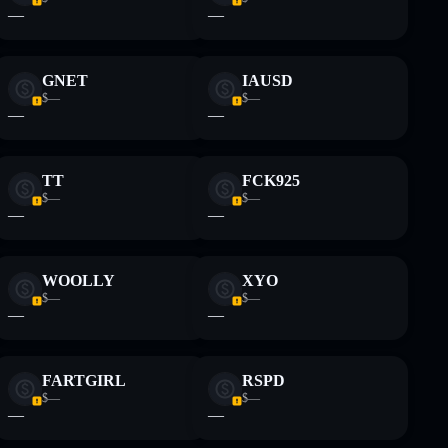
—
—
GNET
IAUSD
$—
$—
—
—
TT
FCK925
$—
$—
—
—
WOOLLY
XYO
$—
$—
—
—
FARTGIRL
RSPD
$—
$—
—
—