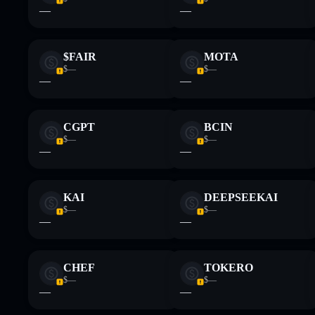
—
—
$FAIR
MOTA
$—
$—
—
—
CGPT
BCIN
$—
$—
—
—
KAI
DEEPSEEKAI
$—
$—
—
—
CHEF
TOKERO
$—
$—
—
—