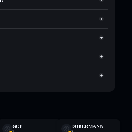
 tu precio objetivo para REST
?
largo del tiempo
 sin custodia
Solflare
úblicamente las carteras usando el agregador de privacidad
REST
agregador de privacidad
cio, volumen, capitalización de mercado y liquidez de
Xpbonk
sin custodia donde tú controla tus claves privadas
REST
cartera
te fines educativos y no constituye asesoramiento
nados por rugcheck.xyz.
GOB
DOBERMANN
$—
$—