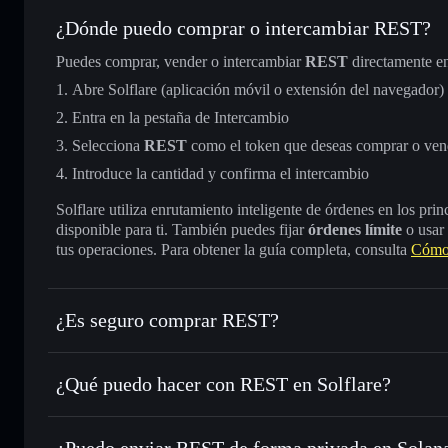
¿Dónde puedo comprar o intercambiar REST?
Puedes comprar, vender o intercambiar
REST
directamente e
Abre Solflare (aplicación móvil o extensión del navegador)
Entra en la pestaña de Intercambio
Selecciona
REST
como el token que deseas comprar o ven
Introduce la cantidad y confirma el intercambio
Solflare utiliza enrutamiento inteligente de órdenes en los pr
disponible para ti. También puedes fijar
órdenes límite
o usar
tus operaciones. Para obtener la guía completa, consulta
Cómo
¿Es seguro comprar REST?
REST
no está verificado
¿Qué puedo hacer con REST en Solflare?
REST
cartera de Solflare
¿Puedo enviar REST de forma privada en Solan
Intercambiar al instante
: operar con REST para SOL, USD