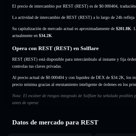
El precio de intercambio por REST (REST) es de
$0.000404
, traducié
La actividad de intercambio de REST (REST) a lo largo de 24h refleja 
Su capitalización de mercado actual es aproximadamente de
$201.8K
. 
actualmente en
$34.2K
.
Opera con REST (REST) en Solflare
REST (REST) está disponible para intercámbialo al instante y fija órden
controlas tus claves privadas.
Al precio actual de $0.000404 y con liquidez de DEX de $34.2K, los in
precio mínima gracias al enrutamiento inteligente de órdenes en los pr
Nota: El escáner de riesgos integrado de Solflare ha señalado posibles
antes de operar.
Datos de mercado para REST