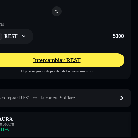
ar
REST
Intercambiar REST
El precio puede depender del servicio onramp
comprar REST con la cartera Solflare
AURA
0.010878
.11
%