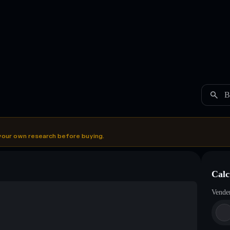
B
your own research before buying.
Calc
Vende