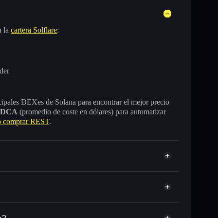
n la
cartera Solflare
:
der
incipales DEXes de Solana para encontrar el mejor precio
DCA
(promedio de coste en dólares) para automatizar
 comprar REST
.
a?
C o miles de otros tokens de Solana con enrutamiento