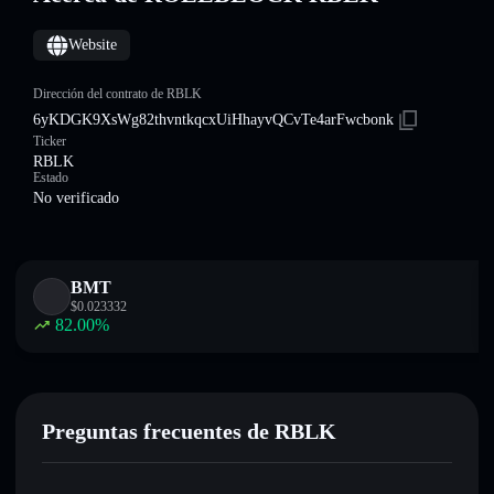
Website
Dirección del contrato de RBLK
6yKDGK9XsWg82thvntkqcxUiHhayvQCvTe4arFwcbonk
Ticker
RBLK
Estado
No verificado
BMT
$
0.023332
82.00
%
Preguntas frecuentes de RBLK