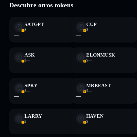
Descubre otros tokens
Descargo de responsabilidad: Esta información tiene
únicamente fines educativos y no constituye asesoramiento
SATGPT
CUP
financiero. Investiga siempre por tu cuenta. Datos
$—
$—
proporcionados por rugcheck.xyz.
—
—
ASK
ELONMUSK
$—
$—
—
—
SPKY
MRBEAST
$—
$—
—
—
LARRY
HAVEN
$—
$—
—
—