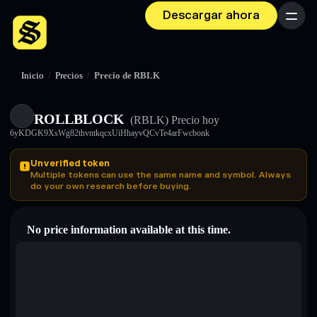
Descargar ahora
Menú
Inicio
/
Precios
/
Precio de RBLK
ROLLBLOCK
(RBLK)
Precio hoy
6yKDGK9XsWg82thvntkqcxUiHhayvQCvTe4arFwcbonk
Unverified token
Multiple tokens can use the same name and symbol. Always
do your own research before buying.
No price information available at this time.