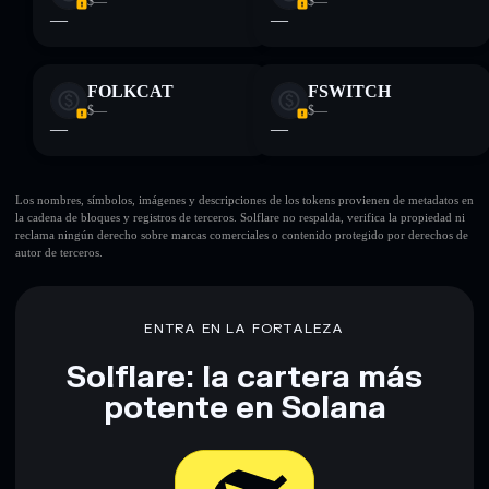
$—
$—
—
—
FOLKCAT
FSWITCH
$—
$—
—
—
Los nombres, símbolos, imágenes y descripciones de los tokens provienen de metadatos en
la cadena de bloques y registros de terceros. Solflare no respalda, verifica la propiedad ni
reclama ningún derecho sobre marcas comerciales o contenido protegido por derechos de
autor de terceros.
ENTRA EN LA FORTALEZA
Solflare: la cartera más
potente en Solana