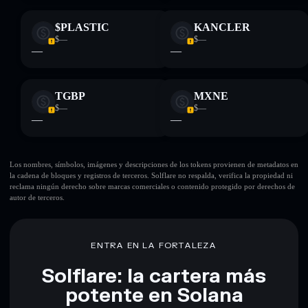
$PLASTIC
KANCLER
$—
$—
—
—
TGBP
MXNE
$—
$—
—
—
Los nombres, símbolos, imágenes y descripciones de los tokens provienen de metadatos en
la cadena de bloques y registros de terceros. Solflare no respalda, verifica la propiedad ni
reclama ningún derecho sobre marcas comerciales o contenido protegido por derechos de
autor de terceros.
ENTRA EN LA FORTALEZA
Solflare: la cartera más
potente en Solana