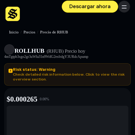
Descargar ahora
Menú
Inicio
/
Precios
/
Precio de RHUB
ROLLHUB
(RHUB)
Precio hoy
4mTgtpb3sgo2gr3uWfa31n9WdG2esfrdgY3URdcApump
Risk status: Warning
Check detailed risk information below. Click to view the risk
overview section.
$
0.000265
0.00
%