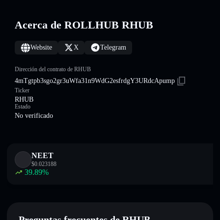
Acerca de ROLLHUB RHUB
Website
X
Telegram
Dirección del contrato de RHUB
4mTgtpb3sgo2gr3uWfa31n9WdG2esfrdgY3URdcApump
Ticker
RHUB
Estado
No verificado
NEET
$
0.023188
39.89
%
Preguntas frecuentes de RHUB