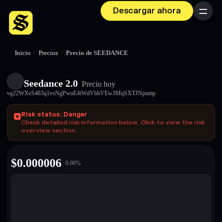
Descargar ahora
Menú
Inicio
/
Precios
/
Precio de SEEDANCE
Seedance 2.0
Precio hoy
vg22WXeS483q1vsNgPwuE4iWdVbhVEw3MqSXTJNpump
Risk status: Danger
Check detailed risk information below. Click to view the risk
overview section.
$
0.000006
0.00
%