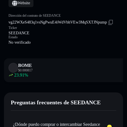
Website
Dirección del contrato de SEEDANCE
vg22WXeS483q1vsNgPwuE4iWdVbhVEw3MqSXTJNpump
Ticker
SEEDANCE
Estado
No verificado
BOME
$
0.000817
23.91
%
Preguntas frecuentes de SEEDANCE
¿Dónde puedo comprar o intercambiar Seedance