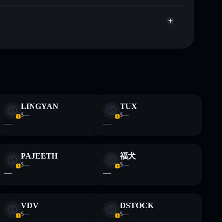
te fines educativos y no constituye asesoramiento
nados por rugcheck.xyz.
LINGYAN
TUX
$—
$—
—
—
PAJEETH
福犬
$—
$—
—
—
VDV
DSTOCK
$—
$—