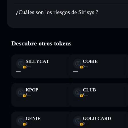
Sirisys
no está verificado actualmente
¿Cuáles son los riesgos de Sirisys ?
Principales riesgos para Sirisys:
Descubre otros tokens
Descargo de responsabilidad: Esta información tiene únicamen
financiero. Investiga siempre por tu cuenta. Datos proporcio
SILLYCAT
COBIE
$—
$—
—
—
KPOP
CLUB
$—
$—
—
—
GENIE
GOLD CARD
$—
$—