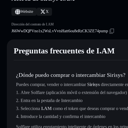
Website
X
Dirección del contrato de I.AM
J66WwDQPVno1x2WsLvVvtsHatt6ou8eRzCK3ZE74pump
Preguntas frecuentes de I.AM
¿Dónde puedo comprar o intercambiar Sirisys?
Puedes comprar, vender o intercambiar
Sirisys
directamente e
Abre Solflare (aplicación móvil o extensión del navegador)
Entra en la pestaña de Intercambio
Selecciona
I.AM
como el token que deseas comprar o vend
Introduce la cantidad y confirma el intercambio
Solflare utiliza enrutamiento inteligente de órdenes en los pr