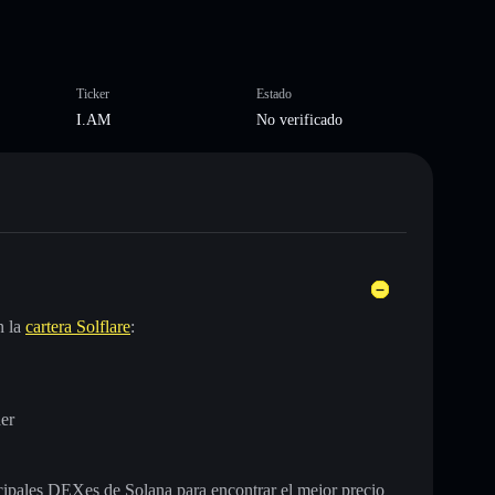
Ticker
Estado
I.AM
No verificado
n la
cartera Solflare
:
er
incipales DEXes de Solana para encontrar el mejor precio