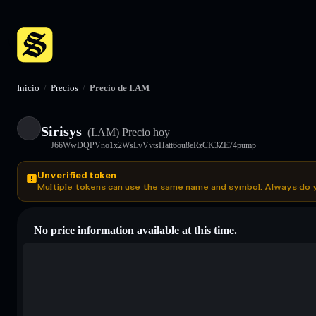
Inicio
/
Precios
/
Precio de I.AM
Sirisys
(I.AM)
Precio hoy
J66WwDQPVno1x2WsLvVvtsHatt6ou8eRzCK3ZE74pump
Unverified token
Multiple tokens can use the same name and symbol. Always do 
No price information available at this time.