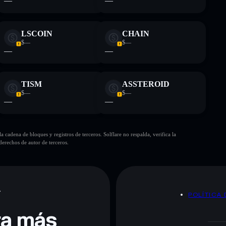
—
—
LSCOIN
CHAIN
$—
$—
—
—
TISM
ASSTEROID
$—
$—
—
—
cadena de bloques y registros de terceros. Solflare no respalda, verifica la
erechos de autor de terceros.
A
POLÍTICA 
era más