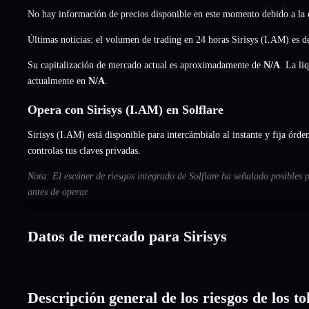
No hay información de precios disponible en este momento debido a la e
Últimas noticias: el volumen de trading en 24 horas Sirisys (I.AM) es 
Su capitalización de mercado actual es aproximadamente de
N/A
. La li
actualmente en
N/A
.
Opera con Sirisys (I.AM) en Solflare
Sirisys (I.AM) está disponible para intercámbialo al instante y fija órde
controlas tus claves privadas.
Nota: El escáner de riesgos integrado de Solflare ha señalado posibles p
antes de operar.
Datos de mercado para Sirisys
Descripción general de los riesgos de los to