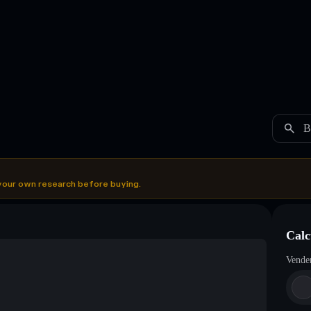
B
your own research before buying.
Calc
Vende