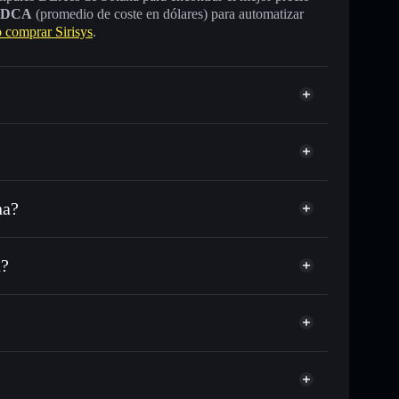
DCA
(promedio de coste en dólares) para automatizar
comprar Sirisys
.
na?
C o miles de otros tokens de Solana con enrutamiento
 tu precio objetivo para I.AM
a?
largo del tiempo
 sin custodia
Solflare
blicamente las carteras usando el agregador de privacidad
Sirisys
agregador de privacidad
cio, volumen, capitalización de mercado y liquidez de
mp
sin custodia donde tú controla tus claves privadas
I.AM
cartera Solflare