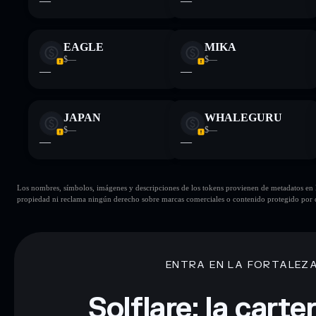
—
—
EAGLE
MIKA
$—
$—
—
—
JAPAN
WHALEGURU
$—
$—
—
—
Los nombres, símbolos, imágenes y descripciones de los tokens provienen de metadatos en la 
propiedad ni reclama ningún derecho sobre marcas comerciales o contenido protegido por d
ENTRA EN LA FORTALEZ
Solflare: la cart