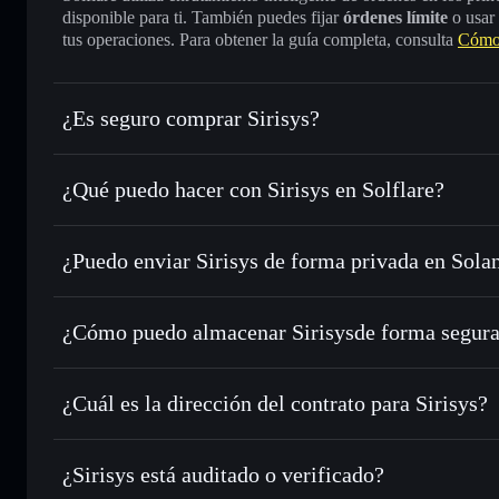
disponible para ti. También puedes fijar
órdenes límite
o usar
tus operaciones. Para obtener la guía completa, consulta
Cómo 
¿Es seguro comprar Sirisys?
Sirisys
no está verificado
¿Qué puedo hacer con Sirisys en Solflare?
Sirisys
cartera de Solflare
¿Puedo enviar Sirisys de forma privada en Sola
Intercambiar al instante
: operar con I.AM para SOL, USD
de órdenes inteligente para el mejor precio disponible
agregador de privacidad
Establecer órdenes límite
: automatizar las operaciones en
¿Cómo puedo almacenar Sirisysde forma segur
Utilizar DCA
: promedio de coste en dólares en I.AM a lo 
Sirisys
cartera
Enviar de forma privada
: transferir I.AM sin vincular pú
Solflare
integrado de Solflare
¿Cuál es la dirección del contrato para Sirisys?
Hacer un seguimiento en tiempo real
: monitorizar el pre
Sirisys
I.AM
J66WwDQPVno1x2WsLvVvtsHatt6ou8eRzCK3ZE74pu
¿Sirisys está auditado o verificado?
Holdear de forma segura
: almacenar I.AM en una cartera 