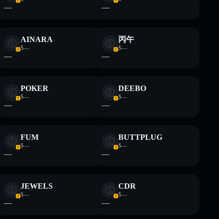
—
—
AINARA
丙午
$—
$—
—
—
POKER
DEEBO
$—
$—
—
—
FUM
BUTTPLUG
$—
$—
—
—
JEWELS
CDR
$—
$—
—
—