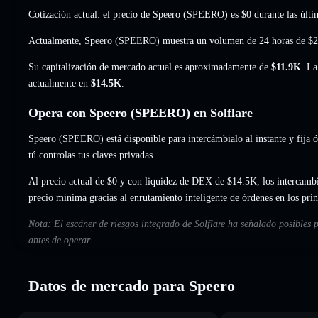
Cotización actual: el precio de Speero (SPEERO) es
$0
durante las últi
Actualmente, Speero (SPEERO) muestra un volumen de 24 horas de
$2
Su capitalización de mercado actual es aproximadamente de
$11.9K
. La
actualmente en
$14.5K
.
Opera con Speero (SPEERO) en Solflare
Speero (SPEERO) está disponible para intercámbialo al instante y fija ó
tú controlas tus claves privadas.
Al precio actual de $0 y con liquidez de DEX de $14.5K, los intercamb
precio mínima gracias al enrutamiento inteligente de órdenes en los pr
Nota: El escáner de riesgos integrado de Solflare ha señalado posibles 
antes de operar.
Datos de mercado para Speero