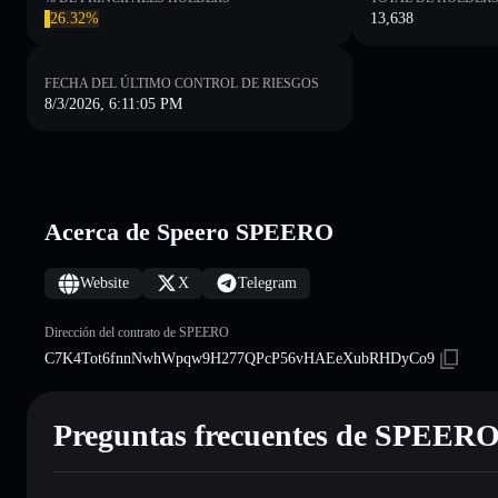
26.32%
13,638
FECHA DEL ÚLTIMO CONTROL DE RIESGOS
8/3/2026, 6:11:05 PM
Acerca de Speero SPEERO
Website
X
Telegram
Dirección del contrato de SPEERO
C7K4Tot6fnnNwhWpqw9H277QPcP56vHAEeXubRHDyCo9
Preguntas frecuentes de SPEER