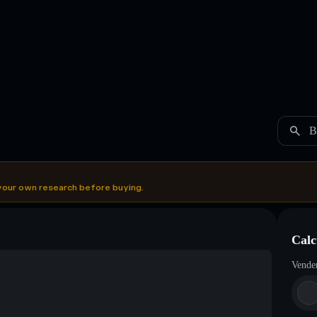
B
your own research before buying.
Calc
Vende