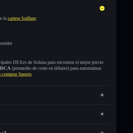
n la
cartera Solflare
:
 vender
incipales DEXes de Solana para encontrar el mejor precio
DCA
(promedio de coste en dólares) para automatizar
 comprar Speero
.
na?
USDC o miles de otros tokens de Solana con