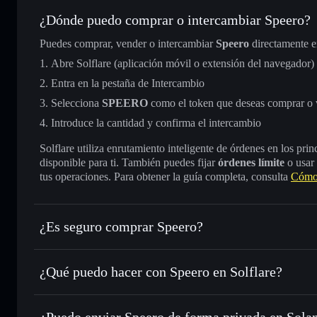
¿Dónde puedo comprar o intercambiar Speero?
Puedes comprar, vender o intercambiar
Speero
directamente e
Abre Solflare (aplicación móvil o extensión del navegador)
Entra en la pestaña de Intercambio
Selecciona
SPEERO
como el token que deseas comprar o
Introduce la cantidad y confirma el intercambio
Solflare utiliza enrutamiento inteligente de órdenes en los pr
disponible para ti. También puedes fijar
órdenes límite
o usar
tus operaciones. Para obtener la guía completa, consulta
Cómo
¿Es seguro comprar Speero?
Speero
no está verificado
¿Qué puedo hacer con Speero en Solflare?
Speero
cartera de Solflare
¿Puedo enviar Speero de forma privada en Sola
Intercambiar al instante
: operar con SPEERO para SOL, 