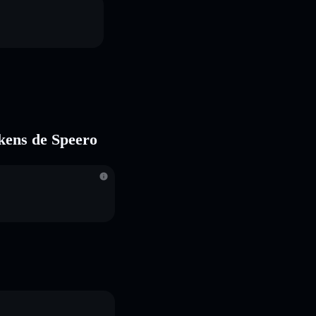
okens de Speero
S