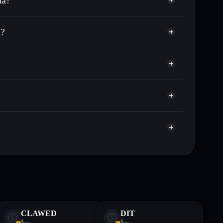
sponible
n tu precio objetivo para SPEERO
a?
lo largo del tiempo
a sin custodia
Solflare
 públicamente las carteras usando el agregador de
Speero
agregador de privacidad
cio, volumen, capitalización de mercado y liquidez de
yCo9
a sin custodia donde tú controla tus claves privadas
SPEERO
cartera
te fines educativos y no constituye asesoramiento
CLAWED
DIT
nados por rugcheck.xyz.
$—
$—