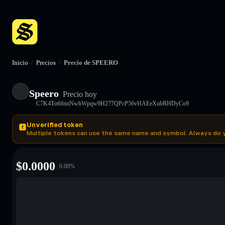
Inicio
/
Precios
/
Precio de SPEERO
Speero
Precio hoy
C7K4Tot6fnnNwhWpqw9H277QPcP56vHAEeXubRHDyCo9
Unverified token
Multiple tokens can use the same name and symbol. Always do 
$
0.0000
0.00
%