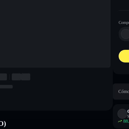
Compr
Cómo 
$
88
O)