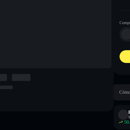
Compr
Cómo 
$
50