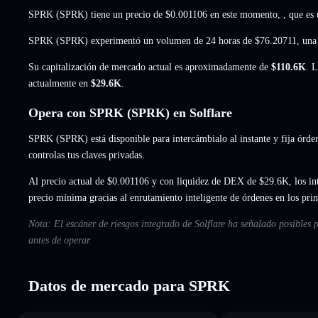
SPRK (SPRK) tiene un precio de
$0.001106
en este momento,
, que es
SPRK (SPRK) experimentó un volumen de 24 horas de
$76.20711
,
una
Su capitalización de mercado actual es aproximadamente de
$110.6K
. 
actualmente en
$29.6K
.
Opera con SPRK (SPRK) en Solflare
SPRK (SPRK) está disponible para intercámbialo al instante y fija órden
controlas tus claves privadas.
Al precio actual de $0.001106 y con liquidez de DEX de $29.6K, los in
precio mínima gracias al enrutamiento inteligente de órdenes en los pr
Nota: El escáner de riesgos integrado de Solflare ha señalado posibles
antes de operar.
Datos de mercado para SPRK