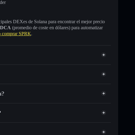
der
incipales DEXes de Solana para encontrar el mejor precio
DCA
(promedio de coste en dólares) para automatizar
 comprar SPRK
.
a?
C o miles de otros tokens de Solana con enrutamiento
 tu precio objetivo para SPRK
?
largo del tiempo
 sin custodia
Solflare
úblicamente las carteras usando el agregador de privacidad
SPRK
agregador de privacidad