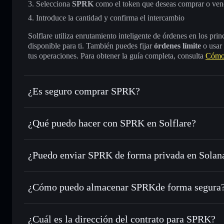
Selecciona
SPRK
como el token que deseas comprar o ven
Introduce la cantidad y confirma el intercambio
Solflare utiliza enrutamiento inteligente de órdenes en los pr
disponible para ti. También puedes fijar
órdenes límite
o usar
tus operaciones. Para obtener la guía completa, consulta
Cómo
¿Es seguro comprar SPRK?
SPRK
no está verificado
¿Qué puedo hacer con SPRK en Solflare?
SPRK
cartera de Solflare
¿Puedo enviar SPRK de forma privada en Solan
Intercambiar al instante
: operar con SPRK para SOL, USD
de órdenes inteligente para el mejor precio disponible
agregador de privacidad
Establecer órdenes límite
: automatizar las operaciones en
¿Cómo puedo almacenar SPRKde forma segura
Utilizar DCA
: promedio de coste en dólares en SPRK a lo 
SPRK
cartera
Enviar de forma privada
: transferir SPRK sin vincular p
Solflare
integrado de Solflare
¿Cuál es la dirección del contrato para SPRK?