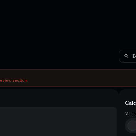
B
erview section.
Calc
Vende