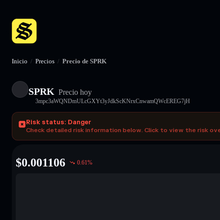
Inicio
/
Precios
/
Precio de SPRK
SPRK
Precio hoy
3mpc3aWQNDmULcGXYt3yJdkScKNrxCnwamQWcEREG7jH
Risk status: Danger
Check detailed risk information below. Click to view the risk ov
$
0.001106
0.61
%