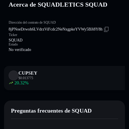
Acerca de SQUADLETICS SQUAD
Dirección del contrato de SQUAD
8jPNoeDrwoh6LVdrzViFcdc2NeNxgpkeYVWy5BJi8Y8h
Ticker
SQUAD
Estado
No verificado
CUPSEY
$
0.013775
20.32
%
Preguntas frecuentes de SQUAD