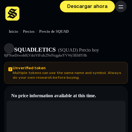
Descargar ahora
Menú
Inicio
/
Precios
/
Precio de SQUAD
SQUADLETICS
(SQUAD)
Precio hoy
8jPNoeDrwoh6LVdrzViFcdc2NeNxgpkeYVWy5BJi8Y8h
Unverified token
Multiple tokens can use the same name and symbol. Always
do your own research before buying.
No price information available at this time.