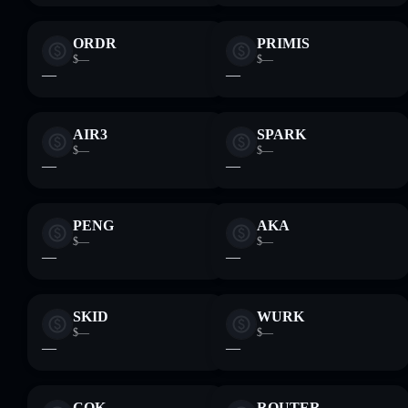
ORDR
PRIMIS
$—
$—
—
—
AIR3
SPARK
$—
$—
—
—
PENG
AKA
$—
$—
—
—
SKID
WURK
$—
$—
—
—
COK
ROUTER