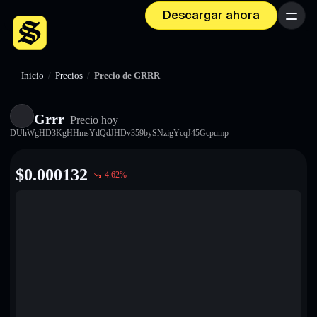
Descargar ahora
Menú
Inicio
/
Precios
/
Precio de GRRR
Grrr
Precio hoy
DUhWgHD3KgHHmsYdQdJHDv359bySNzigYcqJ45Gcpump
$
0.000132
4.62
%