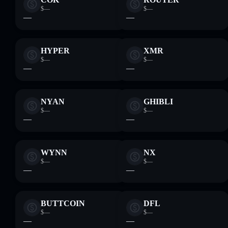
$—
$—
—
—
HYPER
XMR
$—
$—
—
—
NYAN
GHIBLI
$—
$—
—
—
WYNN
NX
$—
$—
—
—
BUTTCOIN
DFL
$—
$—
—
—