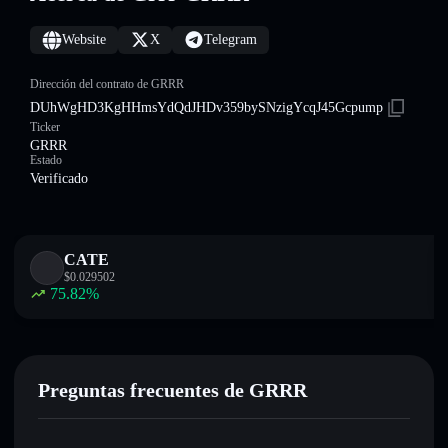
Website
X
Telegram
Dirección del contrato de GRRR
DUhWgHD3KgHHmsYdQdJHDv359bySNzigYcqJ45Gcpump
Ticker
GRRR
Estado
Verificado
CATE
$
0.029502
75.82
%
Preguntas frecuentes de GRRR