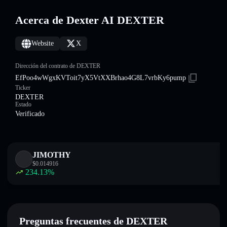
Acerca de Dexter AI DEXTER
Website
X
Dirección del contrato de DEXTER
EfPoo4wWgxKVToit7yX5VtXXBrhao4G8L7vrbKy6pump
Ticker
DEXTER
Estado
Verificado
JIMOTHY
$
0.014916
234.13
%
Preguntas frecuentes de DEXTER