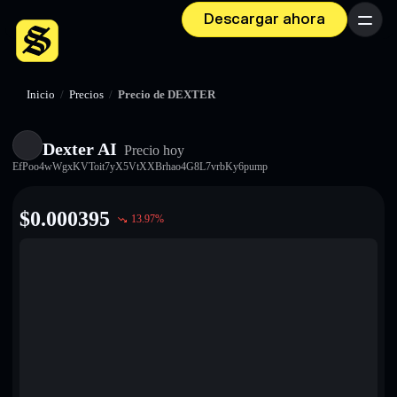
Descargar ahora
Menú
Inicio
/
Precios
/
Precio de DEXTER
Dexter AI
Precio hoy
EfPoo4wWgxKVToit7yX5VtXXBrhao4G8L7vrbKy6pump
$
0.000395
13.97
%