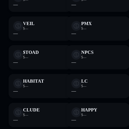
—
—
VEIL
PMX
$—
$—
—
—
$TOAD
NPCS
$—
$—
—
—
HABITAT
LC
$—
$—
—
—
CLUDE
HAPPY
$—
$—
—
—