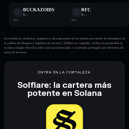
BUCKAZOIDS
RFC
$—
$—
—
—
Los nombres, símbolos, imágenes y descripciones de los tokens provienen de metadatos en
la cadena de bloques y registros de terceros. Solflare no respalda, verifica la propiedad ni
reclama ningún derecho sobre marcas comerciales o contenido protegido por derechos de
autor de terceros.
ENTRA EN LA FORTALEZA
Solflare: la cartera más
potente en Solana