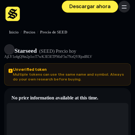
Descargar ahora
Menú
Inicio
/
Precios
/
Precio de SEED
Starseed
(SEED)
Precio hoy
AjLY1z4gQ9in2p1ccT7wK3E5ETPMzF5u7NzQYRjodBLV
Unverified token
Multiple tokens can use the same name and symbol. Always
do your own research before buying.
No price information available at this time.