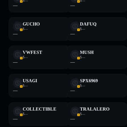
$—
$—
únicamente fines educativos y no constituye asesoramiento
—
—
financiero. Investiga siempre por tu cuenta. Datos
proporcionados por rugcheck.xyz.
GUCHO
DAFUQ
$—
$—
—
—
VWFEST
MUSH
$—
$—
—
—
USAGI
SPX6969
$—
$—
—
—
COLLECTIBLE
TRALALERO
$—
$—
—
—