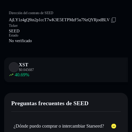
Dirección del contrato de SEED
AjLY1z4gQ9in2p1ccT7wK3E5ETPMzF5u7NzQYRjodBLV
Ticker
SEED
Estado
No verificado
XST
$
0.045687
40.69
%
Preguntas frecuentes de SEED
¿Dónde puedo comprar o intercambiar Starseed?