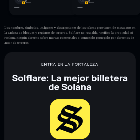
$—
$—
—
—
Los nombres, símbolos, imágenes y descripciones de los tokens provienen de metadatos en
la cadena de bloques y registros de terceros. Solflare no respalda, verifica la propiedad ni
reclama ningún derecho sobre marcas comerciales o contenido protegido por derechos de
autor de terceros.
ENTRA EN LA FORTALEZA
Solflare: La mejor billetera
de Solana
Descargar ahora