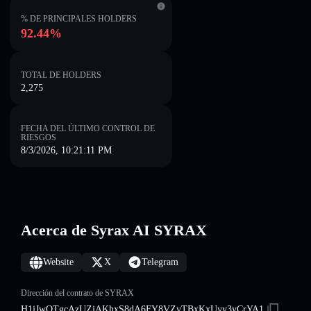
% DE PRINCIPALES HOLDERS
92.44%
TOTAL DE HOLDERS
2,275
FECHA DEL ÚLTIMO CONTROL DE
RIESGOS
8/3/2026, 10:21:11 PM
Acerca de Syrax AI SYRAX
Website
X
Telegram
Dirección del contrato de SYRAX
H1jJwQTgcAzUZjAKhxS8dA6FY8VZyTBxKxUyv3yCrYA1