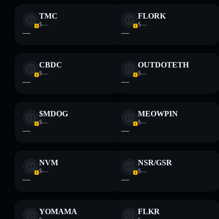
TMC
FLORK
$—
$—
—
—
CBDC
OUTDOTETH
$—
$—
—
—
$MDOG
MEOWPIN
$—
$—
—
—
NVM
NSR/GSR
$—
$—
—
—
YOMAMA
FLKR