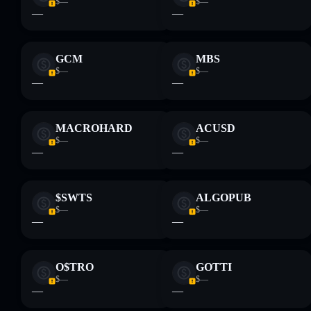
$—
$—
—
—
GCM
MBS
$—
$—
—
—
MACROHARD
ACUSD
$—
$—
—
—
$SWTS
ALGOPUB
$—
$—
—
—
O$TRO
GOTTI
$—
$—
—
—