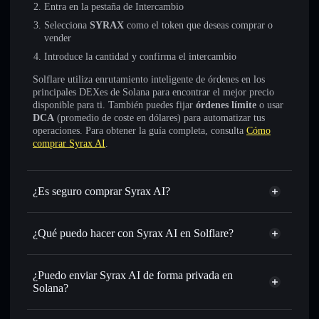
Entra en la pestaña de Intercambio
Selecciona
SYRAX
como el token que deseas comprar o
vender
Introduce la cantidad y confirma el intercambio
Solflare utiliza enrutamiento inteligente de órdenes en los
principales DEXes de Solana para encontrar el mejor precio
disponible para ti. También puedes fijar
órdenes límite
o usar
DCA
(promedio de coste en dólares) para automatizar tus
operaciones. Para obtener la guía completa, consulta
Cómo
comprar Syrax AI
.
¿Es seguro comprar Syrax AI?
Syrax AI
no está verificado
¿Qué puedo hacer con Syrax AI en Solflare?
Syrax AI
cartera de Solflare
Intercambiar al instante
: operar con SYRAX para SOL,
¿Puedo enviar Syrax AI de forma privada en
USDC o miles de otros tokens de Solana con enrutamiento
Solana?
de órdenes inteligente para el mejor precio disponible
agregador de privacidad
Establecer órdenes límite
: automatizar las operaciones en