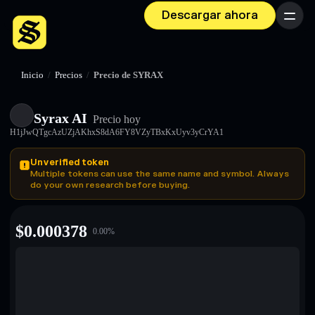
Descargar ahora
Menú
Inicio
/
Precios
/
Precio de SYRAX
Syrax AI
Precio hoy
H1jJwQTgcAzUZjAKhxS8dA6FY8VZyTBxKxUyv3yCrYA1
Unverified token
Multiple tokens can use the same name and symbol. Always
do your own research before buying.
$
0.000378
0.00
%