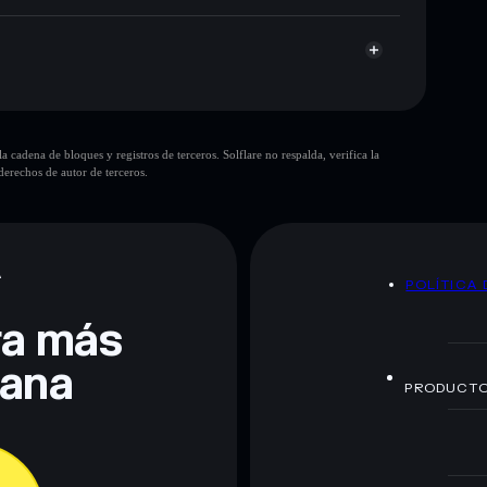
cadena de bloques y registros de terceros. Solflare no respalda, verifica la
erechos de autor de terceros.
te fines educativos y no constituye asesoramiento
nados por rugcheck.xyz.
A
POLÍTICA 
era más
lana
PRODUCT