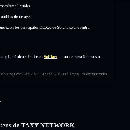
scasísima liquidez.
 cambios
desde ayer.
quidez en los principales DEXes de Solana se encuentra
 y fija órdenes límite en
Solflare
— una cartera Solana sin
es problemas con TAXY NETWORK. Revisa siempre las evaluaciones
K
os tokens de TAXY NETWORK