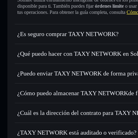
disponible para ti. También puedes fijar
órdenes límite
o usar
tus operaciones. Para obtener la guía completa, consulta
Cómo
¿Es seguro comprar TAXY NETWORK?
TAXY NETWORK
no está verificado
¿Qué puedo hacer con TAXY NETWORK en Sol
TAXY NETWORK
cartera de Solflare
¿Puedo enviar TAXY NETWORK de forma priva
Intercambiar al instante
: operar con TAXY para SOL, USD
de órdenes inteligente para el mejor precio disponible
agregador de privacidad
Establecer órdenes límite
: automatizar las operaciones en
¿Cómo puedo almacenar TAXY NETWORKde fo
Utilizar DCA
: promedio de coste en dólares en TAXY a lo
TAXY NETWORK
Enviar de forma privada
: transferir TAXY sin vincular p
Solflare
privacidad integrado de Solflare
¿Cuál es la dirección del contrato para TAX
Hacer un seguimiento en tiempo real
: monitorizar el pre
TAXY NET
TAXY
6T2fZotH7TjYqPcFf3LTStwoHCiGA5XK73AoJsqKcBL
¿TAXY NETWORK está auditado o verificado?
Holdear de forma segura
: almacenar TAXY en una cartera 