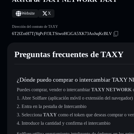
Website
X
Dirección del contrato de TAXY
6T2fZotH7TjYqPcFf3LTStwoHCiGA5XK73AoJsqKcBLV
Preguntas frecuentes de TAXY
¿Dónde puedo comprar o intercambiar TAX
Puedes comprar, vender o intercambiar
TAXY NETWORK
d
Abre Solflare (aplicación móvil o extensión del navegador)
Entra en la pestaña de Intercambio
Selecciona
TAXY
como el token que deseas comprar o ve
Introduce la cantidad y confirma el intercambio
Solflare utiliza enrutamiento inteligente de órdenes en los pr