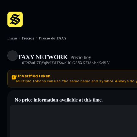
Inicio
/
Precios
/
Precio de TAXY
TAXY NETWORK
Precio hoy
6T2fZotH7TjYqPcFf3LTStwoHCiGA5XK73AoJsqKcBLV
Unverified token
Multiple tokens can use the same name and symbol. Always do 
No price information available at this time.