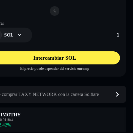
ar
SOL
Intercambiar SOL
El precio puede depender del servicio onramp
 comprar TAXY NETWORK con la cartera Solflare
JIMOTHY
0.011844
2.42
%