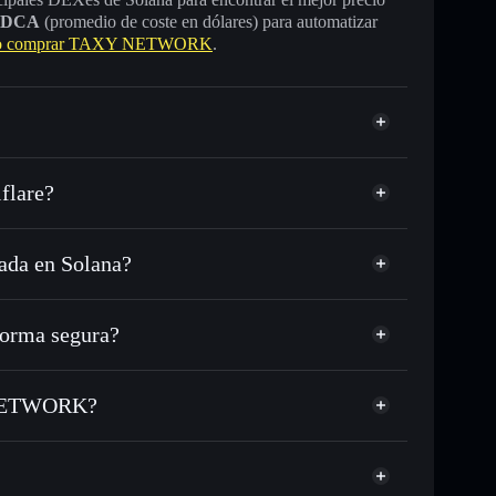
DCA
(promedio de coste en dólares) para automatizar
 comprar TAXY NETWORK
.
flare?
da en Solana?
C o miles de otros tokens de Solana con enrutamiento
 tu precio objetivo para TAXY
rma segura?
 largo del tiempo
cartera sin custodia
Solflare
úblicamente las carteras usando el agregador de
TAXY NETWORK
Y NETWORK?
agregador de privacidad
cio, volumen, capitalización de mercado y liquidez de
WORK
V
sin custodia donde tú controla tus claves privadas
TAXY
cartera Solflare