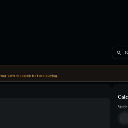
B
your own research before buying.
Calc
Vende