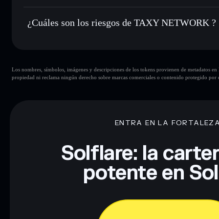
TAXY NETWORK
no está verificado actualmente
¿Cuáles son los riesgos de TAXY NETWORK ?
Principales riesgos para TAXY NETWORK:
Los nombres, símbolos, imágenes y descripciones de los tokens provienen de metadatos en la 
TAXY NETWORK
modificables
propiedad ni reclama ningún derecho sobre marcas comerciales o contenido protegido por d
Descargo de responsabilidad: Esta información tiene únicamen
financiero. Investiga siempre por tu cuenta. Datos proporcio
ENTRA EN LA FORTALEZ
Solflare: la cart
potente en So