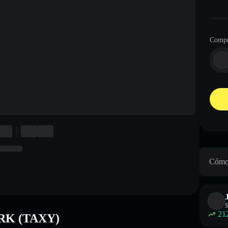
Compr
Cómo
$
21
ORK (TAXY)