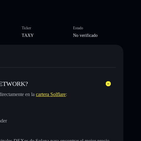
Ticker
Estado
TAXY
No verificado
Y NETWORK?
irectamente en la
cartera Solflare
:
nder
incipales DEXes de Solana para encontrar el mejor precio