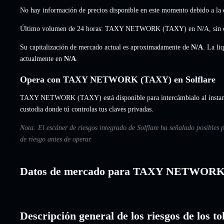
No hay información de precios disponible en este momento debido a la e
Último volumen de 24 horas: TAXY NETWORK (TAXY) en
N/A
,
sin
Su capitalización de mercado actual es aproximadamente de
N/A
. La li
actualmente en
N/A
.
Opera con TAXY NETWORK (TAXY) en Solflare
TAXY NETWORK (TAXY) está disponible para intercámbialo al instante
custodia donde tú controlas tus claves privadas.
Nota: El escáner de riesgos integrado de Solflare ha señalado posibl
de riesgo antes de operar.
Datos de mercado para TAXY NETWOR
Descripción general de los riesgos de l