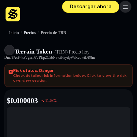
Descargar ahora
Menú
Inicio
/
Precios
/
Precio de TRN
Terrain Token
(TRN)
Precio hoy
Dm7FAcF4kzVgsrn6VPEp2C5bN3tGPkydpWaR26wtDR8m
Risk status: Danger
Check detailed risk information below. Click to view the risk
overview section.
$
0.000003
11.68
%