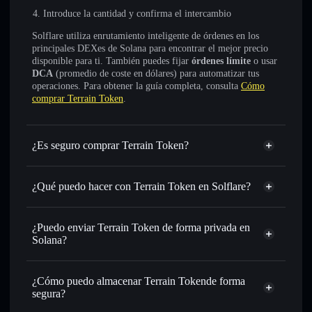
Introduce la cantidad y confirma el intercambio
Solflare utiliza enrutamiento inteligente de órdenes en los
principales DEXes de Solana para encontrar el mejor precio
disponible para ti. También puedes fijar
órdenes límite
o usar
DCA
(promedio de coste en dólares) para automatizar tus
operaciones. Para obtener la guía completa, consulta
Cómo
comprar Terrain Token
.
¿Es seguro comprar Terrain Token?
Terrain Token
no está verificado
¿Qué puedo hacer con Terrain Token en Solflare?
Terrain Token
cartera de Solflare
Intercambiar al instante
: operar con TRN para SOL,
¿Puedo enviar Terrain Token de forma privada en
USDC o miles de otros tokens de Solana con enrutamiento
Solana?
de órdenes inteligente para el mejor precio disponible
agregador de privacidad
Establecer órdenes límite
: automatizar las operaciones en
¿Cómo puedo almacenar Terrain Tokende forma
tu precio objetivo para TRN
segura?
Utilizar DCA
: promedio de coste en dólares en TRN a lo
largo del tiempo