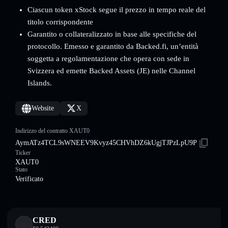
Ciascun token xStock segue il prezzo in tempo reale del
titolo corrispondente
Garantito o collateralizzato in base alle specifiche del
protocollo. Emesso e garantito da Backed.fi, un’entità
soggetta a regolamentazione che opera con sede in
Svizzera ed emette Backed Assets (JE) nelle Channel
Islands.
Website
X
Indirizzo del contratto XAUT0
AymATz4TCL9sWNEEV9Kvyz45CHVhDZ6kUgjTJPzLpU9P
Ticker
XAUT0
Stato
Verificato
CRED