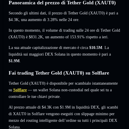
Panoramica del prezzo di Tether Gold (XAUT0)
Secondo gli ultimi dati, il prezzo di Tether Gold (XAUT0) è pari a
$4.3K
, una aumento di 3.28%
nelle 24 ore.
In questo momento, il volume di trading sulle 24 ore di Tether Gold
(XAUT0) è
$831.2K
,
un aumento of 153.91%
rispetto a ieri.
La sua attuale capitalizzazione di mercato è circa
$10.5M
. La
liquidità sui maggiori DEX Solana in questo momento è pari a
$1.9M
.
Fai trading Tether Gold (XAUT0) su Solflare
Tether Gold (XAUT0) è disponibile per scambialo istantaneamente
su
Solflare
— un wallet Solana non-custodial nel quale sei tu a
controllare le tue chiavi private.
Al prezzo attuale di $4.3K con $1.9M in liquidità DEX, gli scambi
di XAUT0 in Solflare vengono eseguiti con slippage minimo per
mezzo del routing intelligente dell’ordine su tutti i principali DEX
Solana.