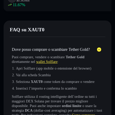
$
0.543408
11.67
%
FAQ su XAUT0
Dove posso comprare o scambiare Tether Gold?
Puoi comprare, vendere o scambiare
Tether Gold
direttamente nel
wallet Solflare
:
Apri Solflare (app mobile o estensione del browser)
Vai alla scheda Scambia
Seleziona
XAUT0
come token da comprare o vendere
Inserisci l’importo e conferma lo scambio
Solflare utilizza il routing intelligente dell’ordine su tutti i
maggiori DEX Solana per trovare il prezzo migliore
disponibile. Puoi anche impostare
ordini limite
o usare la
strategia
DCA
(dollar-cost averaging) per automatizzare i tuoi