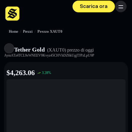
Scarica ora
Menu
Home
/
Prezzi
/
Prezzo XAUT0
Tether Gold
(XAUT0)
prezzo di oggi
AymATz4TCL9sWNEEV9Kvyz45CHVhDZ6kUgjTJPzLpU9P
$
4,263.06
3.28
%