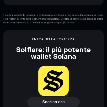
XAUT0
wallet Solflare
I nomi, i simboli, le immagini e le descrizioni dei token provengono dai metadati on-chain
e da registri di terze parti. Solflare non sponsorizza, verifica la proprietà né accampa diritti
sui marchi commerciali e i contenuti soggetti a copyright di terzi.
ENTRA NELLA FORTEZZA
Solflare: il più potente
wallet Solana
Scarica ora
Accedi al wallet
Scarica ora