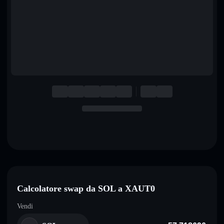
English
Deutsch
Italiano
Português
Español
Calcolatore swap da SOL a XAUT0
Vendi