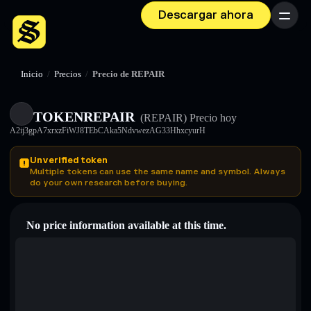
Descargar ahora
Menú
Inicio
/
Precios
/
Precio de REPAIR
TOKENREPAIR
(REPAIR)
Precio hoy
A2ij3gpA7xrxzFiWJ8TEbCAka5NdvwezAG33HhxcyurH
Unverified token
Multiple tokens can use the same name and symbol. Always
do your own research before buying.
No price information available at this time.