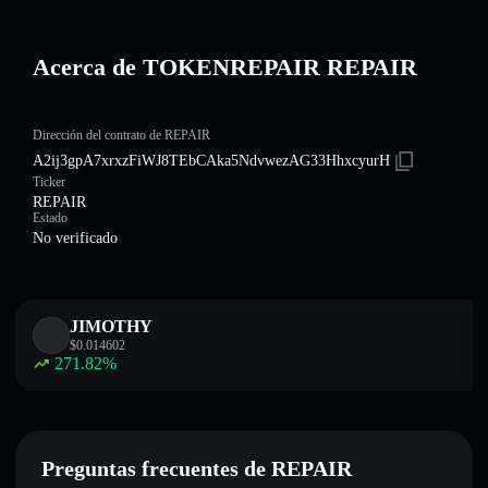
Acerca de TOKENREPAIR REPAIR
Dirección del contrato de REPAIR
A2ij3gpA7xrxzFiWJ8TEbCAka5NdvwezAG33HhxcyurH
Ticker
REPAIR
Estado
No verificado
JIMOTHY
$
0.014602
271.82
%
Preguntas frecuentes de REPAIR