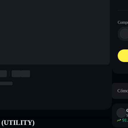
Compr
Cómo 
$
91
N (UTILITY)