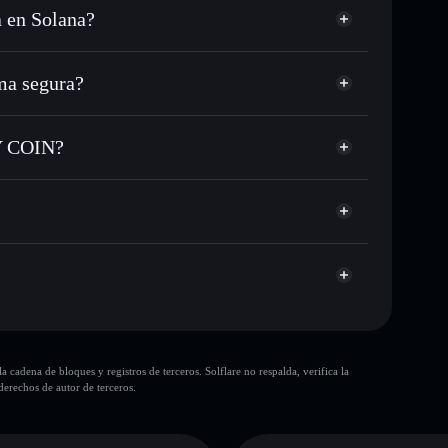
 en Solana?
USDC o miles de otros tokens de Solana con
sponible
 tu precio objetivo para UTILITY
a segura?
 lo largo del tiempo
cartera sin custodia
Solflare
r públicamente las carteras usando el agregador de
UTILITY COIN
TY COIN?
agregador de privacidad
cio, volumen, capitalización de mercado y liquidez de
OIN
yw
ra sin custodia donde tú controla tus claves privadas
UTILITY
cartera
10 principales
cadena de bloques y registros de terceros. Solflare no respalda, verifica la
sola cartera
erechos de autor de terceros.
UTILITY COIN
liquidez
80 % de concentración
UTILITY COIN