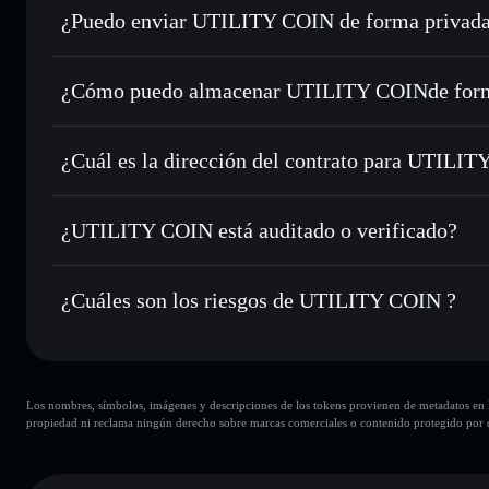
¿Puedo enviar UTILITY COIN de forma privada
Intercambiar al instante
: operar con UTILITY para SOL, 
enrutamiento de órdenes inteligente para el mejor precio di
agregador de privacidad
Establecer órdenes límite
: automatizar las operaciones en
¿Cómo puedo almacenar UTILITY COINde form
Utilizar DCA
: promedio de coste en dólares en UTILITY a
UTILITY COIN
Enviar de forma privada
: transferir UTILITY sin vincula
Solflare
privacidad integrado de Solflare
¿Cuál es la dirección del contrato para UTILI
Hacer un seguimiento en tiempo real
: monitorizar el pre
UTILITY C
UTILITY
5BXxkD9jFHzziS7AiVhvgFApTNbG4DQmgH1vzUrjsS
¿UTILITY COIN está auditado o verificado?
Holdear de forma segura
: almacenar UTILITY en una carte
Solflare
UTILITY COIN
no está verificado actualmente
¿Cuáles son los riesgos de UTILITY COIN ?
Principales riesgos para UTILITY COIN:
Los nombres, símbolos, imágenes y descripciones de los tokens provienen de metadatos en la 
carteras
UTILITY COIN
propiedad ni reclama ningún derecho sobre marcas comerciales o contenido protegido por d
UTILITY COIN
limitada
UTILITY COIN