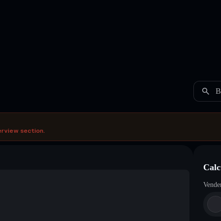
B
erview section.
Calc
Vende