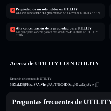
Propiedad de un solo holder en UTILITY
Una sola cartera tiene una gran cantidad de la oferta de UTILITY COIN.
Alta concentración de la propiedad para UTILITY
Las principales carteras poseen más del 80 % de la oferta de UTILITY
COIN .
Acerca de UTILITY COIN UTILITY
Dirección del contrato de UTILITY
5BXxkD9jFHzziS7AiVhvgFApTNbG4DQmgH1vzUrjsSyw
Preguntas frecuentes de UTILIT