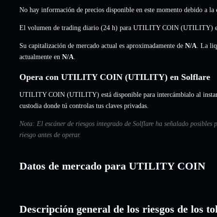
No hay información de precios disponible en este momento debido a la e
El volumen de trading diario (24 h) para UTILITY COIN (UTILITY) 
Su capitalización de mercado actual es aproximadamente de
N/A
. La li
actualmente en
N/A
.
Opera con UTILITY COIN (UTILITY) en Solflare
UTILITY COIN (UTILITY) está disponible para intercámbialo al instant
custodia donde tú controlas tus claves privadas.
Nota: El escáner de riesgos integrado de Solflare ha señalado posible
riesgo antes de operar.
Datos de mercado para UTILITY COIN
Descripción general de los riesgos de lo