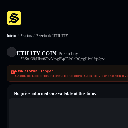
Inicio
/
Precios
/
Precio de UTILITY
UTILITY COIN
Precio hoy
5BXxkD9jFHzziS7AiVhvgFApTNbG4DQmgH1vzUrjsSyw
Risk status: Danger
Check detailed risk information below. Click to view the risk ov
No price information available at this time.