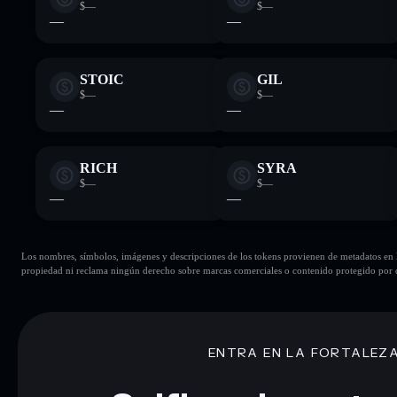
$—
$—
—
—
STOIC
GIL
$—
$—
—
—
RICH
SYRA
$—
$—
—
—
Los nombres, símbolos, imágenes y descripciones de los tokens provienen de metadatos en la 
propiedad ni reclama ningún derecho sobre marcas comerciales o contenido protegido por d
ENTRA EN LA FORTALEZ