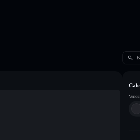
B
Calc
Vende