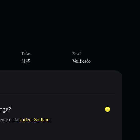
Ticker
Estado
旺柴
Verificado
doge?
ente en la
cartera Solflare
: