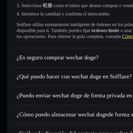
Selecciona
旺柴
como el token que deseas comprar o vend
Introduce la cantidad y confirma el intercambio
Solflare utiliza enrutamiento inteligente de órdenes en los pr
disponible para ti. También puedes fijar
órdenes límite
o usar
tus operaciones. Para obtener la guía completa, consulta
Cómo
¿Es seguro comprar wechat doge?
wechat doge
token verificado
¿Qué puedo hacer con wechat doge en Solflare?
wechat doge
cartera de Solflare
¿Puedo enviar wechat doge de forma privada en
Intercambiar al instante
: operar con 旺柴 para SOL, USDC 
de órdenes inteligente para el mejor precio disponible
cartera de Solflare
agregador de privacida
Establecer órdenes límite
: automatizar las operaciones en
doge
¿Cómo puedo almacenar wechat dogede forma 
Utilizar DCA
: promedio de coste en dólares en 旺柴 a lo l
wechat doge
c
Enviar de forma privada
: transferir 旺柴 sin vincular púb
integrado de Solflare