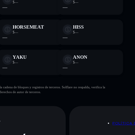
$—
$—
—
—
HORSEMEAT
HISS
$—
$—
—
—
YAKU
ANON
$—
$—
—
—
cadena de bloques y registros de terceros. Solflare no respalda, verifica la
erechos de autor de terceros.
A
POLÍTICA 