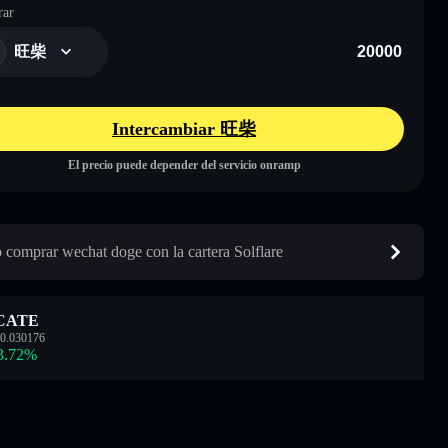
ar
旺柴
Intercambiar 旺柴
El precio puede depender del servicio onramp
comprar wechat doge con la cartera Solflare
CATE
0.030176
3.72
%