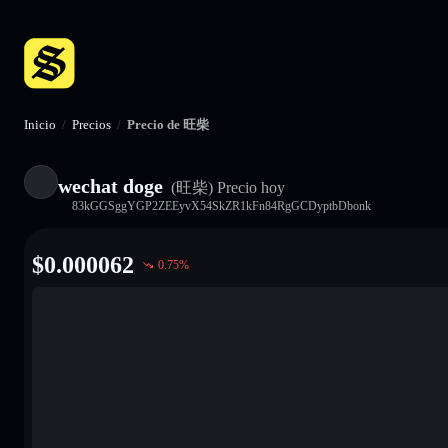
Inicio
/
Precios
/
Precio de 旺柴
wechat doge
(旺柴)
Precio hoy
83kGGSggYGP2ZEEyvX54SkZR1kFn84RgGCDyptbDbonk
$
0.000062
0.75
%