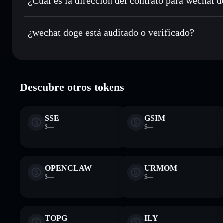
¿Cuál es la dirección del contrato para wechat 
Hacer un seguimiento en tiempo real
: monitorizar el pre
wechat doge
柴
83kGGSggYGP2ZEEyvX54SkZR1kFn84RgGCDyptbDb
¿wechat doge está auditado o verificado?
Holdear de forma segura
: almacenar 旺柴 en una cartera si
wechat doge
verificado
Descubre otros tokens
SSE
GSIM
$—
$—
—
—
OPENCLAW
URMOM
$—
$—
—
—
TOPG
ILY