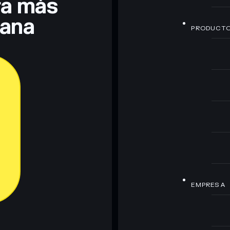
era más
lana
PRODUCT
EMPRESA