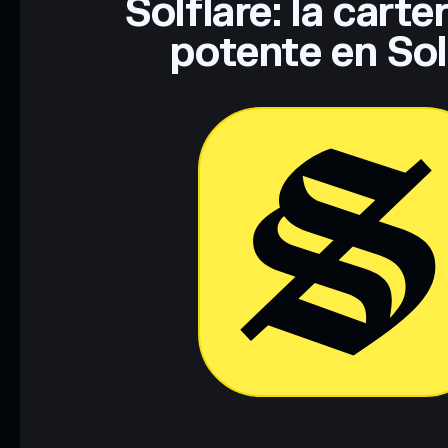
Solflare: la cart
potente en So