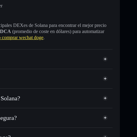
er
incipales DEXes de Solana para encontrar el mejor precio
DCA
(promedio de coste en dólares) para automatizar
 comprar wechat doge
.
 Solana?
o miles de otros tokens de Solana con enrutamiento
d
wechat
 tu precio objetivo para 旺柴
segura?
argo del tiempo
artera sin custodia
Solflare
licamente las carteras usando el agregador de privacidad