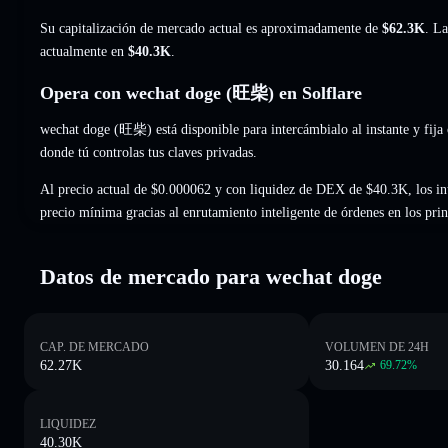
Su capitalización de mercado actual es aproximadamente de
$62.3K
. La
actualmente en
$40.3K
.
Opera con wechat doge (旺柴) en Solflare
wechat doge (旺柴) está disponible para intercámbialo al instante y fija 
donde tú controlas tus claves privadas.
Al precio actual de $0.000062 y con liquidez de DEX de $40.3K, los i
precio mínima gracias al enrutamiento inteligente de órdenes en los pr
Datos de mercado para wechat doge
CAP. DE MERCADO
VOLUMEN DE 24H
62.27K
30.164
69.72
%
LIQUIDEZ
40.30K