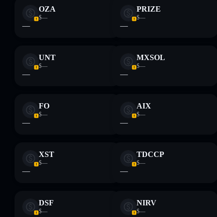
OZA
PRIZE
$—
$—
—
—
UNT
MXSOL
$—
$—
—
—
FO
AIX
$—
$—
—
—
XST
TDCCP
$—
$—
—
—
DSF
NIRV
$—
$—