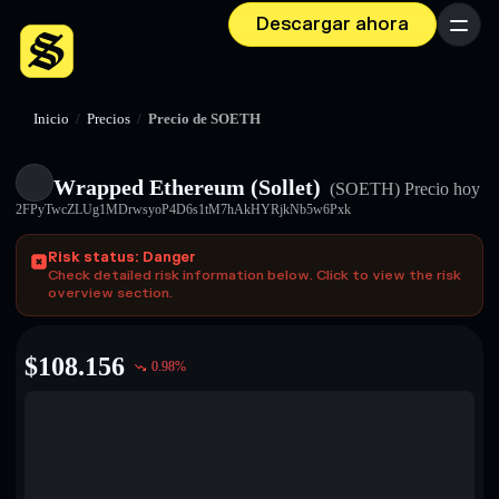
Descargar ahora
Menú
Inicio
/
Precios
/
Precio de SOETH
Wrapped Ethereum (Sollet)
(SOETH)
Precio hoy
2FPyTwcZLUg1MDrwsyoP4D6s1tM7hAkHYRjkNb5w6Pxk
Risk status: Danger
Check detailed risk information below. Click to view the risk
overview section.
$
108.156
0.98
%