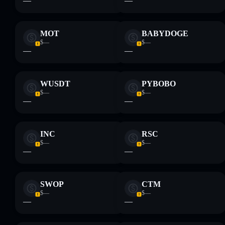
—
—
cartera
Wrapped Ethereum
(Sollet)
80 % de
concentración
Wrapped Ethereum (Sollet)
MOT
BABYDOGE
$—
$—
Wrapped
—
—
Ethereum (Sollet)
modificables
WUSDT
PYBOBO
Descargo de responsabilidad: Esta información tiene
$—
$—
únicamente fines educativos y no constituye asesoramiento
—
—
financiero. Investiga siempre por tu cuenta. Datos
proporcionados por rugcheck.xyz.
INC
RSC
$—
$—
—
—
SWOP
CTM
$—
$—
—
—