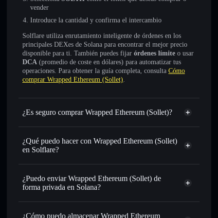
vender
Introduce la cantidad y confirma el intercambio
Solflare utiliza enrutamiento inteligente de órdenes en los
principales DEXes de Solana para encontrar el mejor precio
disponible para ti. También puedes fijar
órdenes límite
o usar
DCA
(promedio de coste en dólares) para automatizar tus
operaciones. Para obtener la guía completa, consulta
Cómo
comprar Wrapped Ethereum (Sollet)
.
¿Es seguro comprar Wrapped Ethereum (Sollet)?
Wrapped Ethereum (Sollet)
no está verificado
¿Qué puedo hacer con Wrapped Ethereum (Sollet)
en Solflare?
Wrapped Ethereum (Sollet)
cartera de Solflare
¿Puedo enviar Wrapped Ethereum (Sollet) de
Intercambiar al instante
: operar con SOETH para SOL,
forma privada en Solana?
USDC o miles de otros tokens de Solana con enrutamiento
agregador de privacidad
de órdenes inteligente para el mejor precio disponible
¿Cómo puedo almacenar Wrapped Ethereum
Establecer órdenes límite
: automatizar las operaciones en