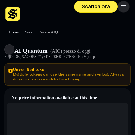
Scarica ora
Menu
Home
/
Prezzi
/
Prezzo AIQ
AI Quantum
(AIQ)
prezzo di oggi
EUjDkDBqXACQFXc71yxTtShfRivRJ9G7KSxtcHmMpump
Unverified token
Multiple tokens can use the same name and symbol. Always
do your own research before buying.
No price information available at this time.