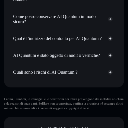
con il routing intelligente dell’ordine
Aggregatore di privacy
Impostare ordini limite
— automatizza i tuoi trade al
Come posso conservare AI Quantum in modo
prezzo desiderato di AIQ
sicuro?
Usare il DCA
— applica la strategia dollar-cost average su
AIQ nel tempo
AI Quantum
wallet non-custodial
Solflare
Inviare in modo riservato
— trasferisci AIQ senza
Qual è l’indirizzo del contratto per AI Quantum ?
collegare pubblicamente i wallet usando l’Aggregatore di
privacy incorporato di Solflare
AI Quantum
Solflare
EUjDkDBqXACQFXc71yxTtShfRivRJ9G7KSxtcHmMpump
Monitorare in tempo reale
— conosci prezzo, volume,
AI Quantum
AI Quantum è stato oggetto di audit o verifiche?
Aggregatore di privacy
capitalizzazione di mercato e liquidità di AIQ
AI Quantum
non è verificato
Conservare in modo sicuro
— tieni i tuoi AIQ in un
AIQ
wallet Solflare
Quali sono i rischi di AI Quantum ?
wallet non-custodial all’interno del quale hai il pieno ed
esclusivo controllo delle tue chiavi private
Rischi principali di AI Quantum :
I nomi, i simboli, le immagini e le descrizioni dei token provengono dai metadati on-chain
e da registri di terze parti. Solflare non sponsorizza, verifica la proprietà né accampa diritti
sui marchi commerciali e i contenuti soggetti a copyright di terzi.
Disclaimer: Queste informazioni hanno esclusivamente scopi
formativi e non costituiscono una consulenza finanziaria.
Informati sempre autonomamente. Dati forniti da