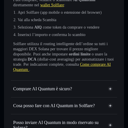
direttamente nel
wallet Solflare
:
Apri Solflare (app mobile o estensione del browser)
Vai alla scheda Scambia
Seleziona
AIQ
come token da comprare o vendere
Inserisci l’importo e conferma lo scambio
Solflare utilizza il routing intelligente dell’ordine su tutti i
maggiori DEX Solana per trovare il prezzo migliore
disponibile. Puoi anche impostare
ordini limite
o usare la
strategia
DCA
(dollar-cost averaging) per automatizzare i tuoi
trade. Per indicazioni complete, consulta
Come comprare AI
Quantum
.
Comprare AI Quantum è sicuro?
AI Quantum
non è verificato
Cosa posso fare con AI Quantum in Solflare?
AI Quantum
wallet Solflare
Scambiare istantaneamente
— scambia AIQ in SOL,
Posso inviare AI Quantum in modo riservato su
USDC o in migliaia di altri token Solana al prezzo migliore
Solana?