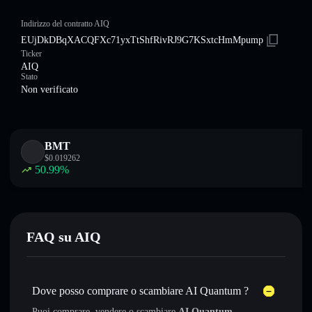
Indirizzo del contratto AIQ
EUjDkDBqXACQFXc71yxTtShfRivRJ9G7KSxtcHmMpump
Ticker
AIQ
Stato
Non verificato
BMT
$
0.019262
50.99
%
FAQ su AIQ
Dove posso comprare o scambiare AI Quantum ?
Puoi comprare, vendere o scambiare
AI Quantum