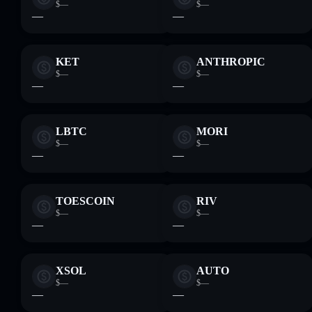
$—
$—
—
—
KET
ANTHROPIC
$—
$—
—
—
LBTC
MORI
$—
$—
—
—
TOESCOIN
RIV
$—
$—
—
—
XSOL
AUTO
$—
$—
—
—