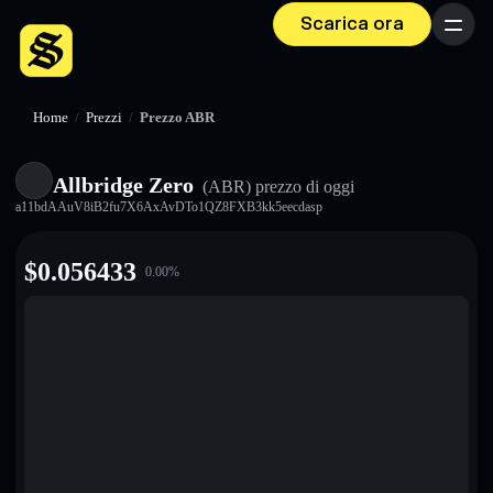
Scarica ora
Menu
Home
/
Prezzi
/
Prezzo ABR
Allbridge Zero
(ABR)
prezzo di oggi
a11bdAAuV8iB2fu7X6AxAvDTo1QZ8FXB3kk5eecdasp
$
0.056433
0.00
%