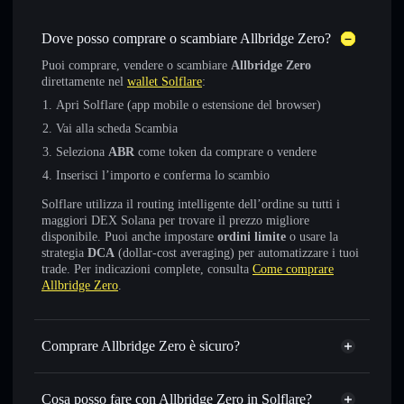
Dove posso comprare o scambiare Allbridge Zero?
Puoi comprare, vendere o scambiare
Allbridge Zero
direttamente nel
wallet Solflare
:
Apri Solflare (app mobile o estensione del browser)
Vai alla scheda Scambia
Seleziona
ABR
come token da comprare o vendere
Inserisci l’importo e conferma lo scambio
Solflare utilizza il routing intelligente dell’ordine su tutti i
maggiori DEX Solana per trovare il prezzo migliore
disponibile. Puoi anche impostare
ordini limite
o usare la
strategia
DCA
(dollar-cost averaging) per automatizzare i tuoi
trade. Per indicazioni complete, consulta
Come comprare
Allbridge Zero
.
Comprare Allbridge Zero è sicuro?
Allbridge Zero
token verificato
Cosa posso fare con Allbridge Zero in Solflare?