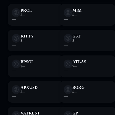
PRCL
MIM
$—
$—
—
—
KITTY
GST
$—
$—
—
—
BPSOL
ATLAS
$—
$—
—
—
APXUSD
BORG
$—
$—
—
—
VATRENI
GP