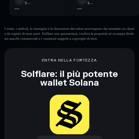
$—
$—
—
—
I nomi, i simboli, le immagini e le descrizioni dei token provengono dai metadati on-chain
e da registri di terze parti. Solflare non sponsorizza, verifica la proprietà né accampa diritti
sui marchi commerciali e i contenuti soggetti a copyright di terzi.
ENTRA NELLA FORTEZZA
Solflare: il più potente
wallet Solana
Scarica ora