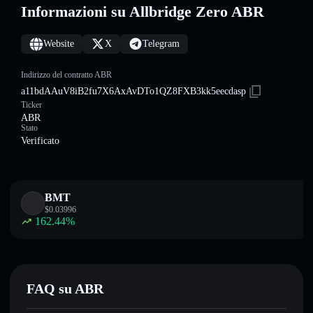
Informazioni su Allbridge Zero ABR
Website
X
Telegram
Indirizzo del contratto ABR
a11bdAAuV8iB2fu7X6AxAvDTo1QZ8FXB3kk5eecdasp
Ticker
ABR
Stato
Verificato
BMT
$
0.03996
162.44
%
FAQ su ABR