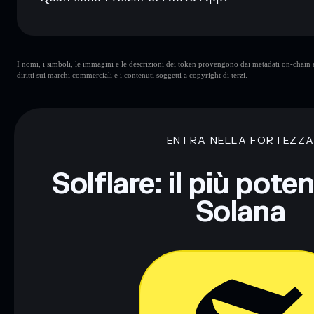
Rischi principali di Alova App:
I nomi, i simboli, le immagini e le descrizioni dei token provengono dai metadati on-chain e 
App
mutevoli
diritti sui marchi commerciali e i contenuti soggetti a copyright di terzi.
Disclaimer: Queste informazioni hanno esclusivamente scopi f
Informati sempre autonomamente. Dati forniti da rugcheck.xy
ENTRA NELLA FORTEZZ
Solflare: il più pote
Solana