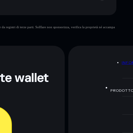
Alova
da registri di terze parti. Solflare non sponsorizza, verifica la proprietà né accampa
ormativi e non costituiscono una consulenza finanziaria.
z.
A
INFO
nte wallet
PRODOTT