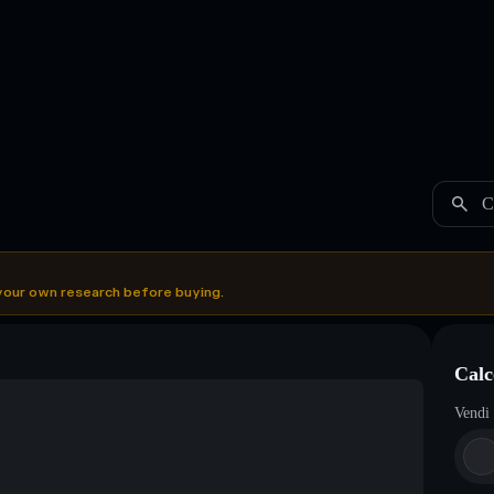
C
your own research before buying.
Calc
Vendi