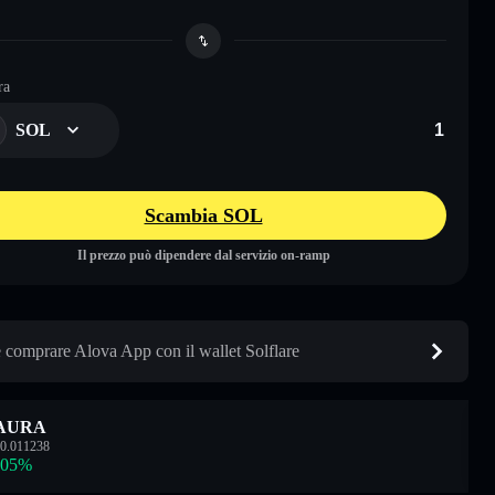
ra
SOL
Scambia SOL
Il prezzo può dipendere dal servizio on-ramp
comprare Alova App con il wallet Solflare
AURA
0.011238
.05
%