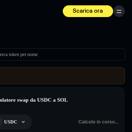
Scarica ora
Menu
erca token per nome
olatore swap da USDC a SOL
USDC