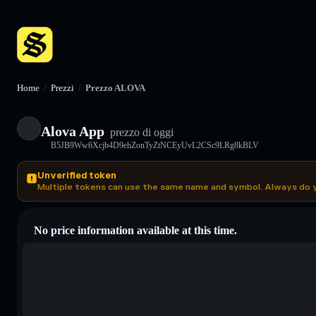
Home
/
Prezzi
/
Prezzo ALOVA
Alova App
prezzo di oggi
B5JB9Ww6Xcjb4D9ehZonTyZtNCEyUvL2CSc9LRg8kBLV
Unverified token
Multiple tokens can use the same name and symbol. Always do 
No price information available at this time.