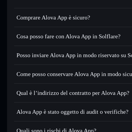
Comprare Alova App è sicuro?
Alova App
non è verificato
Cosa posso fare con Alova App in Solflare?
Alova App
wallet Solflare
Posso inviare Alova App in modo riservato su S
Scambiare istantaneamente
— scambia ALOVA in SOL, USD
migliore con il routing intelligente dell’ordine
Aggregatore di privacy
Impostare ordini limite
— automatizza i tuoi trade al pre
Come posso conservare Alova App in modo sic
Usare il DCA
— applica la strategia dollar-cost average
Alova App
Inviare in modo riservato
— trasferisci ALOVA senza coll
Solflare
privacy incorporato di Solflare
Qual è l’indirizzo del contratto per Alova App?
Monitorare in tempo reale
— conosci prezzo, volume, cap
privacy
Alova App
Conservare in modo sicuro
— tieni i tuoi ALOVA in un wal
B5JB9Ww6Xcjb4D9ehZonTyZtNCEyUvL2CSc9LRg8k
Alova App è stato oggetto di audit o verifiche?
esclusivo controllo delle tue chiavi private
Alova App
non è verificato
Quali sono i rischi di Alova App?