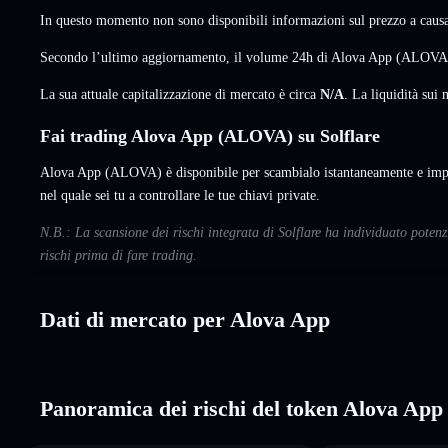
In questo momento non sono disponibili informazioni sul prezzo a causa 
Secondo l’ultimo aggiornamento, il volume 24h di Alova App (ALOVA)
La sua attuale capitalizzazione di mercato è circa
N/A
. La liquidità su
Fai trading Alova App (ALOVA) su Solflare
Alova App (ALOVA) è disponibile per scambialo istantaneamente e impo
nel quale sei tu a controllare le tue chiavi private.
N.B.: La scansione dei rischi integrata di Solflare ha individuato pote
rischi prima di fare trading.
Dati di mercato per Alova App
Panoramica dei rischi del token Alova App