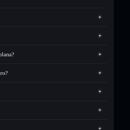
olana?
C o in migliaia di altri token Solana al prezzo
zzo desiderato di ALOVA
uro?
 su ALOVA nel tempo
wallet non-custodial
Solflare
egare pubblicamente i wallet usando l’Aggregatore di
Alova App
Aggregatore di
italizzazione di mercato e liquidità di ALOVA
let non-custodial all’interno del quale hai il pieno ed
BLV
ALOVA
wallet Solflare