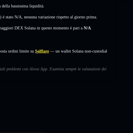
della bassissima liquidità.
 è stato
N/A
,
nessuna variazione
rispetto al giorno prima.
i maggiori DEX Solana in questo momento è pari a
N/A
.
sta ordini limite su
Solflare
— un wallet Solana non-custodial
nziali problemi con Alova App. Esamina sempre le valutazioni dei