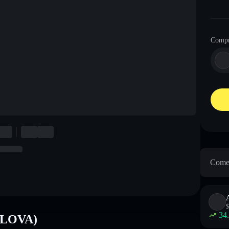
Comp
Come 
$
34
(ALOVA)