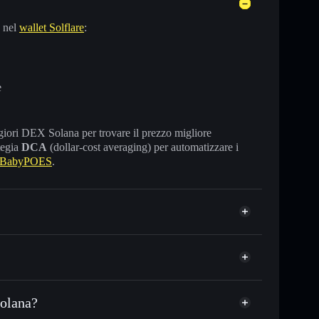
 nel
wallet Solflare
:
e
maggiori DEX Solana per trovare il prezzo migliore
tegia
DCA
(dollar-cost averaging) per automatizzare i
 BabyPOES
.
Solana?
USDC o in migliaia di altri token Solana al prezzo