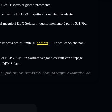
 0.28%
rispetto al giorno precedente.
n aumento of 73.27%
rispetto alla seduta precedente.
 sui maggiori DEX Solana in questo momento è pari a
$31.7K
.
imposta ordini limite su
Solflare
— un wallet Solana non-
bi di BABYPOES in Solflare vengono eseguiti con slippage
ali DEX Solana.
enziali problemi con BabyPOES. Esamina sempre le valutazioni dei