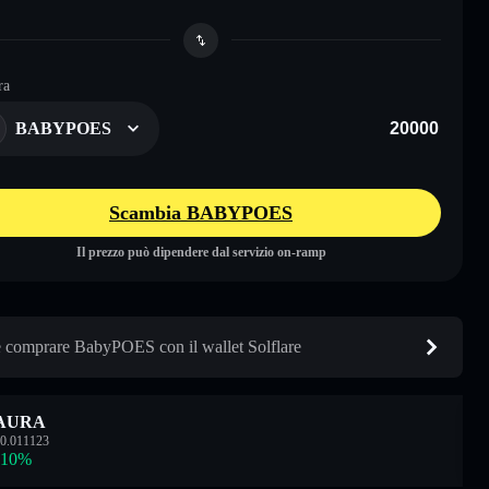
ra
BABYPOES
Scambia BABYPOES
Il prezzo può dipendere dal servizio on-ramp
comprare BabyPOES con il wallet Solflare
AURA
0.011123
.10
%