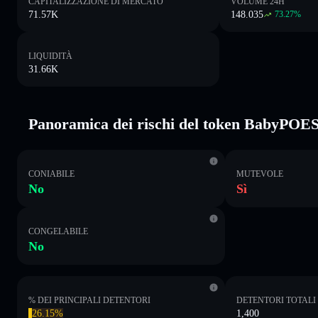
CAPITALIZZAZIONE DI MERCATO
VOLUME 24H
71.57K
148.035
73.27
%
LIQUIDITÀ
31.66K
Panoramica dei rischi del token BabyPOE
CONIABILE
MUTEVOLE
No
Sì
CONGELABILE
No
% DEI PRINCIPALI DETENTORI
DETENTORI TOTALI
26.15%
1,400