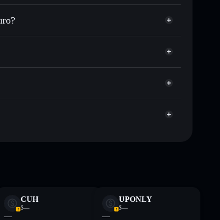
ezzo desiderato di BABYPOES
uro?
e su BABYPOES nel tempo
wallet non-custodial
Solflare
collegare pubblicamente i wallet usando l’Aggregatore
BabyPOES
Aggregatore di
italizzazione di mercato e liquidità di BABYPOES
 wallet non-custodial all’interno del quale hai il pieno
oC
BABYPOES
wallet Solflare
ormativi e non costituiscono una consulenza finanziaria.
z.
CUH
UPONLY
$—
$—
—
—