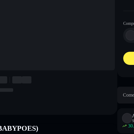
Comp
Come 
$
30
 (BABYPOES)