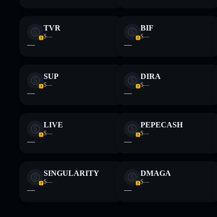
TVR
BIF
$—
$—
—
—
SUP
DIRA
$—
$—
—
—
LIVE
PEPECASH
$—
$—
—
—
SINGULARITY
DMAGA
$—
$—
—
—