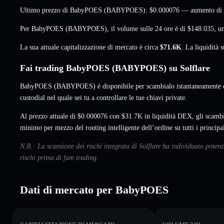
Ultimo prezzo di BabyPOES (BABYPOES):
$0.000076
— aumento di
Per BabyPOES (BABYPOES), il volume sulle 24 ore è di
$148.035
,
u
La sua attuale capitalizzazione di mercato è circa
$71.6K
. La liquidità
Fai trading BabyPOES (BABYPOES) su Solflare
BabyPOES (BABYPOES) è disponibile per scambialo istantaneamente e 
custodial nel quale sei tu a controllare le tue chiavi private.
Al prezzo attuale di $0.000076 con $31.7K in liquidità DEX, gli scam
minimo per mezzo del routing intelligente dell’ordine su tutti i princip
N.B.: La scansione dei rischi integrata di Solflare ha individuato pot
rischi prima di fare trading.
Dati di mercato per BabyPOES