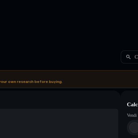
C
your own research before buying.
Cal
Vendi