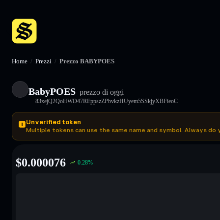
Home
/
Prezzi
/
Prezzo BABYPOES
BabyPOES
prezzo di oggi
83xejQ2QoHWD47REppszZPbvkzHUyem5SSkjyXBFieoC
Unverified token
Multiple tokens can use the same name and symbol. Always do 
$
0.000076
0.28
%