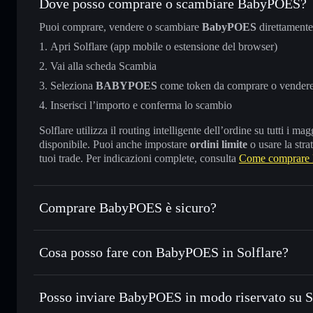
Dove posso comprare o scambiare BabyPOES?
Puoi comprare, vendere o scambiare
BabyPOES
direttamente
Apri Solflare (app mobile o estensione del browser)
Vai alla scheda Scambia
Seleziona
BABYPOES
come token da comprare o vender
Inserisci l’importo e conferma lo scambio
Solflare utilizza il routing intelligente dell’ordine su tutti i 
disponibile. Puoi anche impostare
ordini limite
o usare la stra
tuoi trade. Per indicazioni complete, consulta
Come comprare
Comprare BabyPOES è sicuro?
BabyPOES
non è verificato
Cosa posso fare con BabyPOES in Solflare?
BabyPOES
wallet Solflare
Posso inviare BabyPOES in modo riservato su 
Scambiare istantaneamente
— scambia BABYPOES in SOL, 
migliore con il routing intelligente dell’ordine