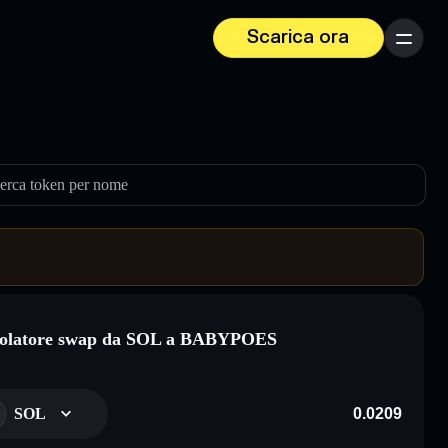
Scarica ora
Menu
erca token per nome
colatore swap da SOL a BABYPOES
SOL